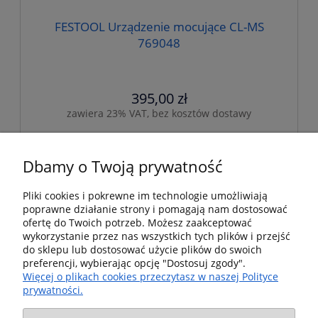
FESTOOL Urządzenie mocujące CL-MS
769048
395,00 zł
zawiera 23% VAT, bez kosztów dostawy
do koszyka
Dbamy o Twoją prywatność
Pliki cookies i pokrewne im technologie umożliwiają
poprawne działanie strony i pomagają nam dostosować
Pomoc
ofertę do Twoich potrzeb. Możesz zaakceptować
wykorzystanie przez nas wszystkich tych plików i przejść
Dostawa i dostawa
do sklepu lub dostosować użycie plików do swoich
preferencji, wybierając opcję "Dostosuj zgody".
Więcej o plikach cookies przeczytasz w naszej Polityce
Moje konto
prywatności.