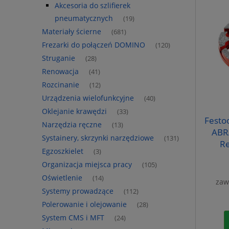
Akcesoria do szlifierek
pneumatycznych
(19)
Materiały ścierne
(681)
Frezarki do połączeń DOMINO
(120)
Struganie
(28)
Renowacja
(41)
Rozcinanie
(12)
Urządzenia wielofunkcyjne
(40)
Oklejanie krawędzi
(33)
Festo
Narzędzia ręczne
(13)
ABRA
Systainery, skrzynki narzędziowe
(131)
Re
Egzoszkielet
(3)
Organizacja miejsca pracy
(105)
Oświetlenie
(14)
zaw
Systemy prowadzące
(112)
Polerowanie i olejowanie
(28)
System CMS i MFT
(24)