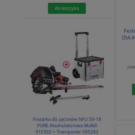
do koszyka
Fest
DIA 
zaw
Frezarka do zaciosów NFU 50-18
PURE Akumulatorowa Mafell
91F302 + Transporter 095282