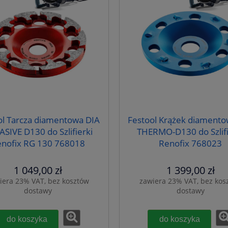
ol Tarcza diamentowa DIA
Festool Krążek diamento
SIVE D130 do Szlifierki
THERMO-D130 do Szlifi
nofix RG 130 768018
Renofix 768023
1 049,00 zł
1 399,00 zł
iera 23% VAT, bez kosztów
zawiera 23% VAT, bez kos
dostawy
dostawy
do koszyka
do koszyka