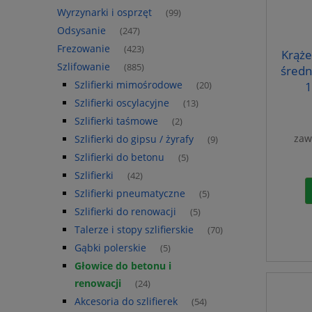
Wyrzynarki i osprzęt
(99)
Odsysanie
(247)
Frezowanie
(423)
Krąż
Szlifowanie
(885)
średn
Szlifierki mimośrodowe
1
(20)
Szlifierki oscylacyjne
(13)
Szlifierki taśmowe
(2)
zaw
Szlifierki do gipsu / żyrafy
(9)
Szlifierki do betonu
(5)
Szlifierki
(42)
Szlifierki pneumatyczne
(5)
Szlifierki do renowacji
(5)
Talerze i stopy szlifierskie
(70)
Gąbki polerskie
(5)
Głowice do betonu i
renowacji
(24)
Akcesoria do szlifierek
(54)