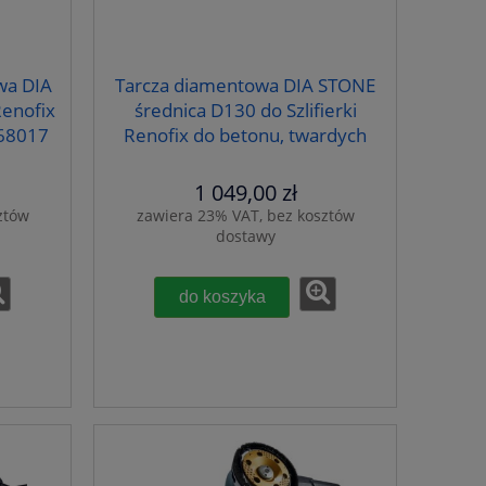
wa DIA
Tarcza diamentowa DIA STONE
Renofix
średnica D130 do Szlifierki
768017
Renofix do betonu, twardych
materiałów FESTOOL 769166
1 049,00 zł
ztów
zawiera 23% VAT, bez kosztów
dostawy
do koszyka