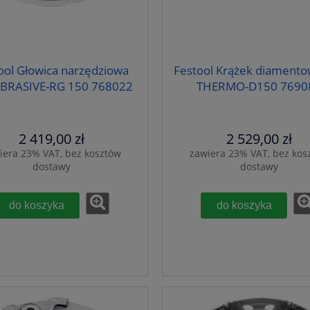
ool Głowica narzędziowa
Festool Krążek diamento
ABRASIVE-RG 150 768022
THERMO-D150 7690
2 419,00 zł
2 529,00 zł
iera 23% VAT, bez kosztów
zawiera 23% VAT, bez kos
dostawy
dostawy
do koszyka
do koszyka