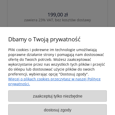
199,00 zł
zawiera 23% VAT, bez kosztów dostawy
do koszyka
Dbamy o Twoją prywatność
Pliki cookies i pokrewne im technologie umożliwiają
poprawne działanie strony i pomagają nam dostosować
Pomoc
ofertę do Twoich potrzeb. Możesz zaakceptować
wykorzystanie przez nas wszystkich tych plików i przejść
Dostawa i dostawa
do sklepu lub dostosować użycie plików do swoich
preferencji, wybierając opcję "Dostosuj zgody".
Więcej o plikach cookies przeczytasz w naszej Polityce
Moje konto
prywatności.
Gwarancja i zwroty
zaakceptuj tylko niezbędne
O firmie
dostosuj zgody