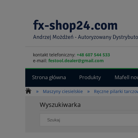
kontakt telefoniczny:
+48 607 544 533
e-mail:
festool.dealer@gmail.com
Strona główna
Produkty
Mafell no
»
»
Maszyny ciesielskie
Ręczne pilarki tarcz
Wyszukiwarka