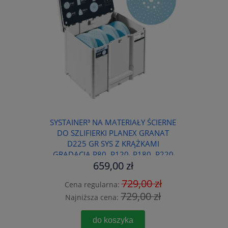
SYSTAINER³ NA MATERIAŁY ŚCIERNE
DO SZLIFIERKI PLANEX GRANAT
D225 GR SYS Z KRĄŻKAMI
GRADACJA P80, P120, P180, P220
659,00 zł
FESTOOL 578281
729,00 zł
Cena regularna:
729,00 zł
Najniższa cena:
do koszyka