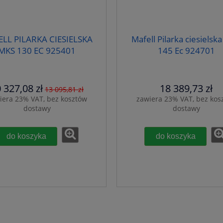
LL PILARKA CIESIELSKA
Mafell Pilarka ciesielsk
MKS 130 EC 925401
145 Ec 924701
 327,08 zł
18 389,73 zł
13 095,81 zł
iera 23% VAT, bez kosztów
zawiera 23% VAT, bez kos
dostawy
dostawy
do koszyka
do koszyka