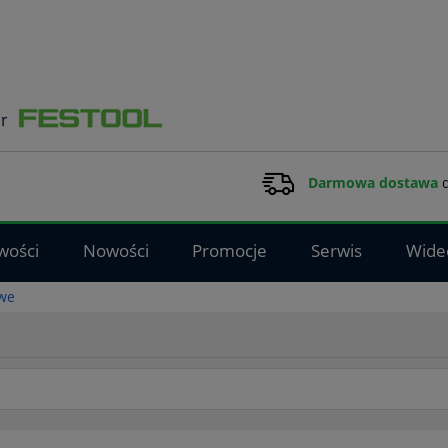
Darmowa dostawa
d
wości
Nowości
Promocje
Serwis
Wide
owe