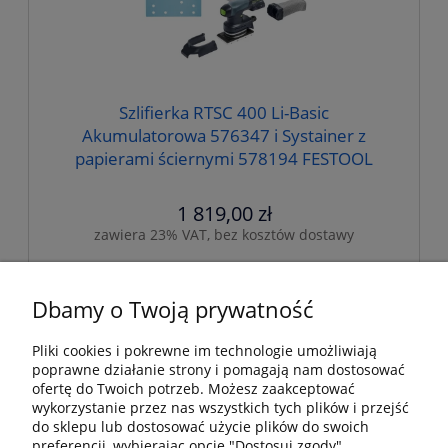
Szlifierka RTSC 400 Li-Basic
Akumulatorowa 576347 i Systainer z
papierami ściernymi 578194 FESTOOL
1 819,00 zł
zawiera 23% VAT, bez kosztów dostawy
do koszyka
Dbamy o Twoją prywatność
Pliki cookies i pokrewne im technologie umożliwiają
poprawne działanie strony i pomagają nam dostosować
Pomoc
ofertę do Twoich potrzeb. Możesz zaakceptować
wykorzystanie przez nas wszystkich tych plików i przejść
Dostawa i dostawa
do sklepu lub dostosować użycie plików do swoich
preferencji, wybierając opcję "Dostosuj zgody".