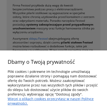
Firma Festool przykłada dużą wagę do kwestii
bezpieczeństwa podczas pracy z elektronarzędziami.
Wszystkie pilarki stolikowe są wyposażone w specjalne
osłony, które chronią użytkownika przed kontaktem z ostrzem
oraz odpryskami materiału. Ponadto narzędzia Festool
posiadają
systemy zabezpieczające przed przypadkowym
uruchomieniem
maszyny oraz funkcje hamowania silnika po
wyłączeniu urządzenia.
Asortyment
sklepu Festool
obejmujebogatą ofertę
akcesoriów i osprzętu, dzięki czemu
pilarki stołowe Festool
można łatwo rozbudować o dodatkowe funkcje, takie jak
frezowanie czy szlifowanie. W ten sposób narzędzie staje się
jeszcze bardziej wszechstronne i pozwala na realizację
różnorodnych zadań w warsztacie. Zapraszamy do
Dbamy o Twoją prywatność
zapoznania się z ofertą.
Pliki cookies i pokrewne im technologie umożliwiają
poprawne działanie strony i pomagają nam dostosować
Pomoc
ofertę do Twoich potrzeb. Możesz zaakceptować
wykorzystanie przez nas wszystkich tych plików i przejść
Dostawa i dostawa
do sklepu lub dostosować użycie plików do swoich
preferencji, wybierając opcję "Dostosuj zgody".
Więcej o plikach cookies przeczytasz w naszej Polityce
Moje konto
prywatności.