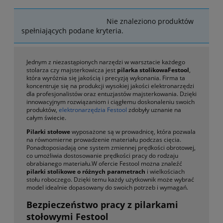
Pilarki stolikowe
Nie znaleziono produktów
spełniających podane kryteria.
Jednym z niezastąpionych narzędzi w warsztacie każdego
stolarza czy majsterkowicza jest
pilarka stolikowaFestool
,
która wyróżnia się jakością i precyzją wykonania. Firma ta
koncentruje się na produkcji wysokiej jakości elektronarzędzi
dla profesjonalistów oraz entuzjastów majsterkowania. Dzięki
innowacyjnym rozwiązaniom i ciągłemu doskonaleniu swoich
produktów,
elektronarzędzia Festool
zdobyły uznanie na
całym świecie.
Pilarki stołowe
wyposażone są w prowadnicę, która pozwala
na równomierne prowadzenie materiału podczas cięcia.
Ponadtoposiadają one system zmiennej prędkości obrotowej,
co umożliwia dostosowanie prędkości pracy do rodzaju
obrabianego materiału.W ofercie Festool można znaleźć
pilarki stolikowe o różnych parametrach
i wielkościach
stołu roboczego. Dzięki temu każdy użytkownik może wybrać
model idealnie dopasowany do swoich potrzeb i wymagań.
Bezpieczeństwo pracy z pilarkami
stołowymi Festool