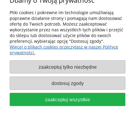
Dbamy o Twoją prywatność
Pliki cookies i pokrewne im technologie umożliwiają
poprawne działanie strony i pomagają nam dostosować
ofertę do Twoich potrzeb. Możesz zaakceptować
wykorzystanie przez nas wszystkich tych plików i przejść
do sklepu lub dostosować użycie plików do swoich
preferencji, wybierając opcję "Dostosuj zgody".
Więcej o plikach cookies przeczytasz w naszej Polityce
prywatności.
zaakceptuj tylko niezbędne
dostosuj zgody
Festool Pręty na łączniki DOMINO bukowe
D 12x750, szt. 22 do Frezarki DF 700
498688
zaakceptuj wszystkie
319,00 zł
zawiera 23% VAT, bez kosztów dostawy