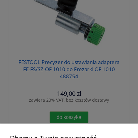
FESTOOL Precyzer do ustawiania adaptera
FE-FS/SZ-OF 1010 do Frezarki OF 1010
488754
149,00 zł
zawiera 23% VAT, bez kosztów dostawy
do koszyka