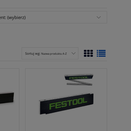
nt: (wybierz)
Sortuj wg:
Nazwa produktu A-Z