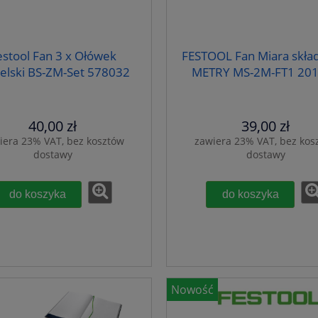
estool Fan 3 x Ołówek
FESTOOL Fan Miara skła
ielski BS-ZM-Set 578032
METRY MS-2M-FT1 20
40,00 zł
39,00 zł
iera 23% VAT, bez kosztów
zawiera 23% VAT, bez kos
dostawy
dostawy
do koszyka
do koszyka
Nowość