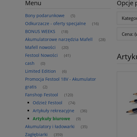
Menu
Opcje 
Bony podarunkowe
(5)
Kategor
Odkurzacze - oferty specjalne
(16)
BONUS WEEKS
(18)
Cena: (
Akumulatorowe narzędzia Mafell
(28)
Mafell nowości
(20)
Artyk
Festool Nowości
(41)
cash
(0)
Limited Edition
(6)
Promocja Festool 18V - Akumulator
gratis
(2)
Fanshop Festool
(120)
Odzież Festool
(74)
Artykuły rekreacyjne
(36)
Artykuły biurowe
(9)
Akumulatory i ładowarki
(35)
Zagłębiarki
(359)