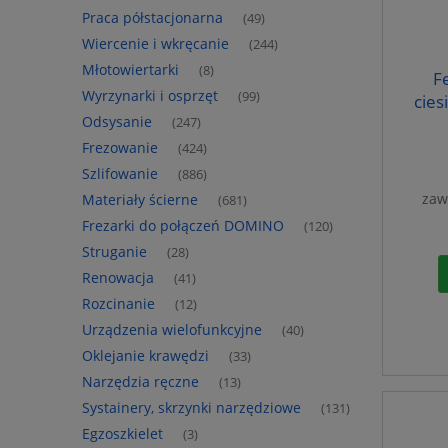
Praca półstacjonarna
(49)
Wiercenie i wkręcanie
(244)
Młotowiertarki
(8)
F
Wyrzynarki i osprzęt
(99)
cies
Odsysanie
(247)
Frezowanie
(424)
Szlifowanie
(886)
zaw
Materiały ścierne
(681)
Frezarki do połączeń DOMINO
(120)
Struganie
(28)
Renowacja
(41)
Rozcinanie
(12)
Urządzenia wielofunkcyjne
(40)
Oklejanie krawędzi
(33)
Narzędzia ręczne
(13)
Systainery, skrzynki narzędziowe
(131)
Egzoszkielet
(3)