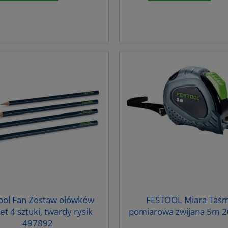
ool Fan Zestaw ołówków
FESTOOL Miara Taś
et 4 sztuki, twardy rysik
pomiarowa zwijana 5m 
497892