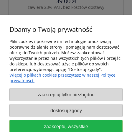
39,00 zł
zawiera 23% VAT, bez kosztów dostawy
do koszyka
Dbamy o Twoją prywatność
Pliki cookies i pokrewne im technologie umożliwiają
poprawne działanie strony i pomagają nam dostosować
Pomoc
ofertę do Twoich potrzeb. Możesz zaakceptować
wykorzystanie przez nas wszystkich tych plików i przejść
Dostawa i dostawa
do sklepu lub dostosować użycie plików do swoich
preferencji, wybierając opcję "Dostosuj zgody".
Więcej o plikach cookies przeczytasz w naszej Polityce
Moje konto
prywatności.
Gwarancja i zwroty
zaakceptuj tylko niezbędne
O firmie
dostosuj zgody
Sklep fx-shop24.com | ul. Henryka Pobożnego 10, Krosno
zaakceptuj wszystkie
Odrzańskie 66-600, woj. lubuskie | tel:
607544533
| email: