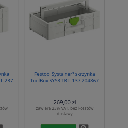
zynka
Festool Systainer³ skrzynka
 L 237
ToolBox SYS3 TB L 137 204867
269,00 zł
ztów
zawiera 23% VAT, bez kosztów
dostawy