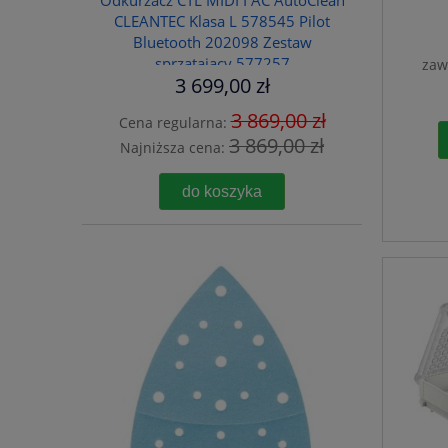
Odkurzacz CTL MIDI I AC AutoClean
CLEANTEC Klasa L 578545 Pilot
Bluetooth 202098 Zestaw
sprzątający 577257
zaw
3 699,00 zł
3 869,00 zł
Cena regularna:
3 869,00 zł
Najniższa cena:
do koszyka