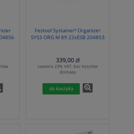
nizer
Festool Systainer³ Organizer
204856
SYS3 ORG M 89 22xESB 204853
339,00 zł
ztów
zawiera 23% VAT, bez kosztów
dostawy
do koszyka