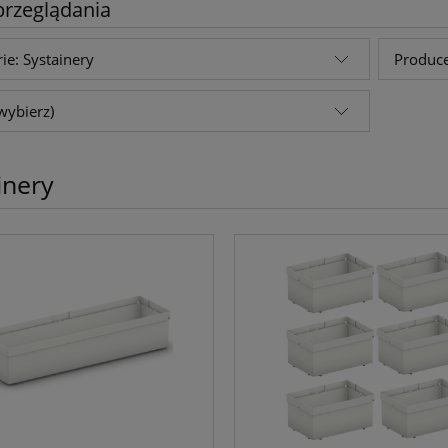
przeglądania
ie: Systainery
Produce
wybierz)
inery