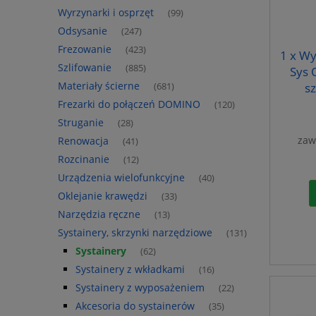
Wyrzynarki i osprzęt
(99)
Odsysanie
(247)
Frezowanie
(423)
1 x W
Szlifowanie
(885)
Sys 
Materiały ścierne
s
(681)
Frezarki do połączeń DOMINO
(120)
Struganie
(28)
zaw
Renowacja
(41)
Rozcinanie
(12)
Urządzenia wielofunkcyjne
(40)
Oklejanie krawędzi
(33)
Narzędzia ręczne
(13)
Systainery, skrzynki narzędziowe
(131)
Systainery
(62)
Systainery z wkładkami
(16)
Systainery z wyposażeniem
(22)
Akcesoria do systainerów
(35)