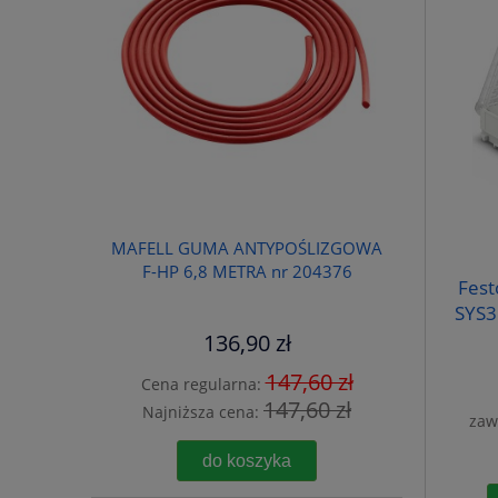
MAFELL GUMA ANTYPOŚLIZGOWA
F-HP 6,8 METRA nr 204376
Fest
SYS3
136,90 zł
147,60 zł
Cena regularna:
147,60 zł
Najniższa cena:
zaw
do koszyka