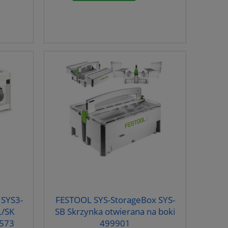
SYS3-
FESTOOL SYS-StorageBox SYS-
L/SK
SB Skrzynka otwierana na boki
8573
499901