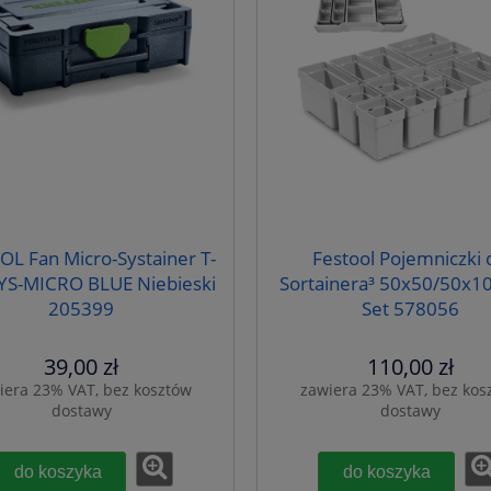
OL Fan Micro-Systainer T-
Festool Pojemniczki 
YS-MICRO BLUE Niebieski
Sortainera³ 50x50/50x1
205399
Set 578056
39,00 zł
110,00 zł
iera 23% VAT, bez kosztów
zawiera 23% VAT, bez kos
dostawy
dostawy
do koszyka
do koszyka