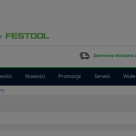
Darmowa dostawa
d
wości
Nowości
Promocje
Serwis
Wide
ery