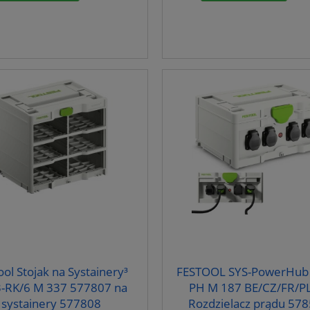
ool Stojak na Systainery³
FESTOOL SYS-PowerHub 
-RK/6 M 337 577807 na
PH M 187 BE/CZ/FR/P
systainery 577808
Rozdzielacz prądu 57