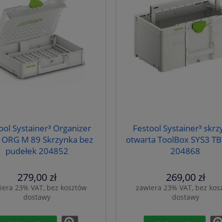
ool Systainer³ Organizer
Festool Systainer³ skr
 ORG M 89 Skrzynka bez
otwarta ToolBox SYS3 TB
pudełek 204852
204868
279,00 zł
269,00 zł
iera 23% VAT, bez kosztów
zawiera 23% VAT, bez kos
dostawy
dostawy