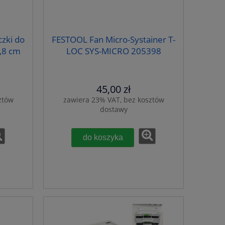
zki do
FESTOOL Fan Micro-Systainer T-
,8 cm
LOC SYS-MICRO 205398
45,00 zł
ztów
zawiera 23% VAT, bez kosztów
dostawy
do koszyka