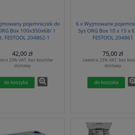
yjmowany pojemniczek do
6 x Wyjmowane pojemnic
ORG Box 100x350x68/ 1
Sys ORG Box 10 x 15 x 6
zt. FESTOOL 204862-1
FESTOOL 204861
42,00 zł
75,00 zł
iera 23% VAT, bez kosztów
zawiera 23% VAT, bez kos
dostawy
dostawy
do koszyka
do koszyka