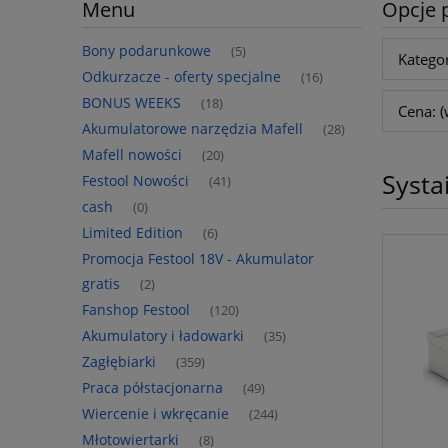
Menu
Opcje 
Bony podarunkowe
(5)
Kategor
Odkurzacze - oferty specjalne
(16)
BONUS WEEKS
(18)
Cena: (
Akumulatorowe narzędzia Mafell
(28)
Mafell nowości
(20)
Systa
Festool Nowości
(41)
cash
(0)
Limited Edition
(6)
Promocja Festool 18V - Akumulator
gratis
(2)
Fanshop Festool
(120)
Akumulatory i ładowarki
(35)
Zagłębiarki
(359)
Praca półstacjonarna
(49)
Wiercenie i wkręcanie
(244)
Młotowiertarki
(8)