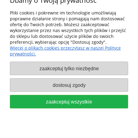
Dbamy o Twoją prywatność
Pliki cookies i pokrewne im technologie umożliwiają
poprawne działanie strony i pomagają nam dostosować
ofertę do Twoich potrzeb. Możesz zaakceptować
wykorzystanie przez nas wszystkich tych plików i przejść
do sklepu lub dostosować użycie plików do swoich
preferencji, wybierając opcję "Dostosuj zgody".
Więcej o plikach cookies przeczytasz w naszej Polityce
prywatności.
zaakceptuj tylko niezbędne
dostosuj zgody
FESTOOL Prowadnica do obcinania długich
elementów KA-UG-KS 120-R do KS 120, KS
88 497352
zaakceptuj wszystkie
1 269,00 zł
zawiera 23% VAT, bez kosztów dostawy