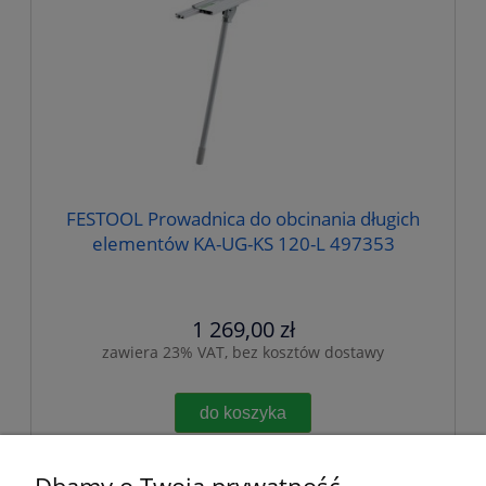
FESTOOL Prowadnica do obcinania długich
elementów KA-UG-KS 120-L 497353
1 269,00 zł
zawiera 23% VAT, bez kosztów dostawy
do koszyka