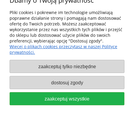
Dbamy o Twoją prywatność
Pliki cookies i pokrewne im technologie umożliwiają
poprawne działanie strony i pomagają nam dostosować
ofertę do Twoich potrzeb. Możesz zaakceptować
wykorzystanie przez nas wszystkich tych plików i przejść
do sklepu lub dostosować użycie plików do swoich
preferencji, wybierając opcję "Dostosuj zgody".
Więcej o plikach cookies przeczytasz w naszej Polityce
prywatności.
zaakceptuj tylko niezbędne
FESTOOL Antystatyczny wąż ssący
dostosuj zgody
D36x5m-AS/CTR 204925
zaakceptuj wszystkie
1 049,00 zł
zawiera 23% VAT, bez kosztów dostawy