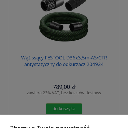
Wąż ssący FESTOOL D36x3,5m-AS/CTR
antystatyczny do odkurzacz 204924
789,00 zł
zawiera 23% VAT, bez kosztów dostawy
do koszyka