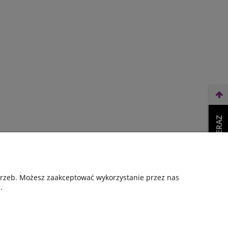
WEŹ LEASING TERAZ
otrzeb. Możesz zaakceptować wykorzystanie przez nas
.
roty
O firmie
Kontakt
Kontakt