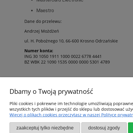
Maestro
Dane do przelewu:
Andrzej Możdżeń
ul. H. Pobożnego 10, 66-600 Krosno Odrzańskie
Numer konta:
ING 30 1050 1911 1000 0022 6778 4441
BZ WBK 22 1090 1535 0000 0000 5301 4789
Dbamy o Twoją prywatność
Pliki cookies i pokrewne im technologie umożliwiają poprawn
wszystkich tych plików i przejść do sklepu lub dostosować uży
Pomoc
Dostawa i dostaw
Więcej o plikach cookies przeczytasz w naszej Polityce prywatn
Regulamin
Koszty dostawy
zaakceptuj tylko niezbędne
dostosuj zgody
Polityka prywatności
Sposoby płatności