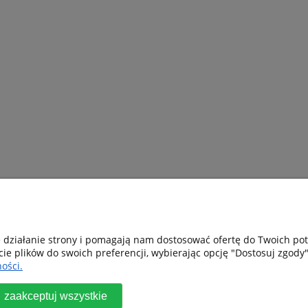
e działanie strony i pomagają nam dostosować ofertę do Twoich p
cie plików do swoich preferencji, wybierając opcję "Dostosuj zgody"
a
Moje konto
Gwarancja i zw
ości.
Twoje zamówienia
Gwarancja
zaakceptuj wszystkie
Ustawienia konta
Serwis