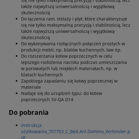
się nie tylko maksymalną precyzją i stabilnością, lecz
także najwyższą uniwersalnością i wyjątkową
skutecznością
Do łączenia ram, stelaży i płyt, które charakteryzuje
się nie tylko maksymalną precyzją i stabilnością, lecz
także najwyższą uniwersalnością i wyjątkową
skutecznością
Do wykonywania rozłącznych połączeń prostych w
produkcji mebli, np. blatów kuchennych, ław itp.
Do rozszerzania kotew poprzecznych w celu
lepszego rozłożenia nacisku podczas umieszczania
w porowatych lub miękkich materiałach, np. w
blatach kuchennych
Zapobiega zapadaniu się kotwy poprzecznej w
materiale
Nadaje się do urządzeń typu: do kotew
poprzecznych SV-QA D14
Do pobrania
Instrukcja
użytkowania_707753_C_Bed.Anl.Domino_Verbinder.p
df