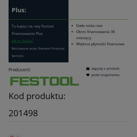
Plus:
Stała niska rata
Tu kupisz na raty Festool
Okres finansowania 36
Finansowanie Plus
miesięcy
Jak to działa?
Większa płynność finansowa
Relizowane przez Siemens Financial
Services
zapytaj o produkt
Producent:
poleć znajomemu
Kod produktu:
201498