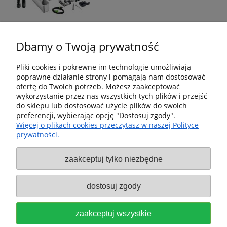
Dbamy o Twoją prywatność
Pliki cookies i pokrewne im technologie umożliwiają
poprawne działanie strony i pomagają nam dostosować
Pomoc
ofertę do Twoich potrzeb. Możesz zaakceptować
wykorzystanie przez nas wszystkich tych plików i przejść
Dostawa i dostawa
do sklepu lub dostosować użycie plików do swoich
preferencji, wybierając opcję "Dostosuj zgody".
Więcej o plikach cookies przeczytasz w naszej Polityce
Moje konto
prywatności.
Gwarancja i zwroty
zaakceptuj tylko niezbędne
O firmie
dostosuj zgody
Sklep fx-shop24.com | ul. Henryka Pobożnego 10, Krosno
zaakceptuj wszystkie
Odrzańskie 66-600, woj. lubuskie | tel:
607544533
| email:
festool.dealer@gmail.com