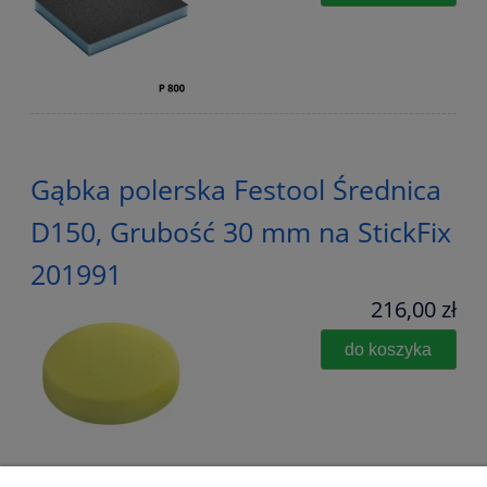
Gąbka polerska Festool Średnica
D150, Grubość 30 mm na StickFix
201991
216,00 zł
do koszyka