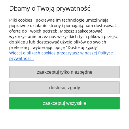
Dbamy o Twoją prywatność
Pliki cookies i pokrewne im technologie umożliwiają
poprawne działanie strony i pomagają nam dostosować
Pomoc
ofertę do Twoich potrzeb. Możesz zaakceptować
wykorzystanie przez nas wszystkich tych plików i przejść
Dostawa i dostawa
do sklepu lub dostosować użycie plików do swoich
preferencji, wybierając opcję "Dostosuj zgody".
Więcej o plikach cookies przeczytasz w naszej Polityce
Moje konto
prywatności.
Gwarancja i zwroty
zaakceptuj tylko niezbędne
O firmie
dostosuj zgody
Sklep fx-shop24.com | ul. Henryka Pobożnego 10, Krosno
zaakceptuj wszystkie
Odrzańskie 66-600, woj. lubuskie | tel:
607544533
| email:
festool.dealer@gmail.com
pokaż pełną wersję strony