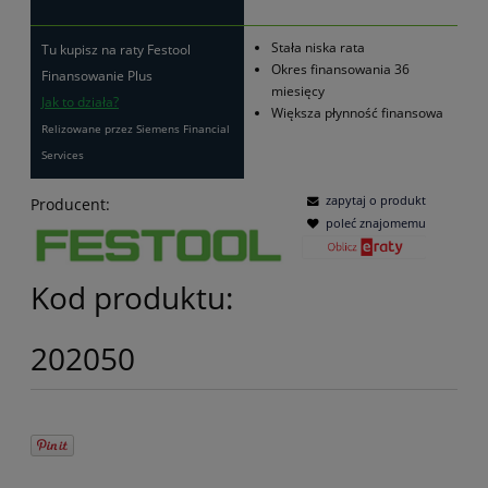
Stała niska rata
Tu kupisz na raty Festool
Okres finansowania 36
Finansowanie Plus
miesięcy
Jak to działa?
Większa płynność finansowa
Relizowane przez Siemens Financial
Services
zapytaj o produkt
Producent:
poleć znajomemu
Kod produktu:
202050