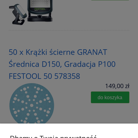
50 x Krążki ścierne GRANAT
Średnica D150, Gradacja P100
FESTOOL 50 578358
149,00 zł
do koszyka