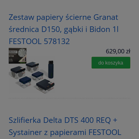
Zestaw papiery ścierne Granat
średnica D150, gąbki i Bidon 1l
FESTOOL 578132
629,00 zł
do koszyka
Szlifierka Delta DTS 400 REQ +
Systainer z papierami FESTOOL