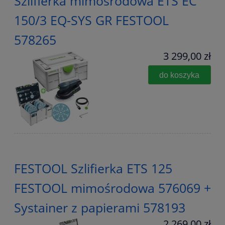
Szlifierka mimośrodowa ETS EC
150/3 EQ-SYS GR FESTOOL
578265
3 299,00 zł
do koszyka
FESTOOL Szlifierka ETS 125
FESTOOL mimośrodowa 576069 +
Systainer z papierami 578193
2 269,00 zł