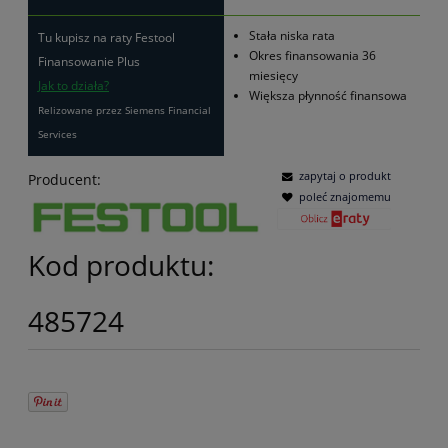
Stała niska rata
Tu kupisz na raty Festool
Okres finansowania 36
Finansowanie Plus
miesięcy
Jak to działa?
Większa płynność finansowa
Relizowane przez Siemens Financial
Services
zapytaj o produkt
Producent:
poleć znajomemu
Kod produktu:
485724