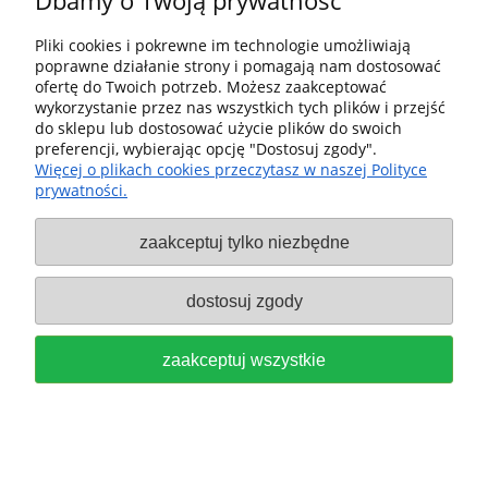
Dbamy o Twoją prywatność
Pliki cookies i pokrewne im technologie umożliwiają
PAPIER KRĄŻKEK ŚCIERNY
poprawne działanie strony i pomagają nam dostosować
ofertę do Twoich potrzeb. Możesz zaakceptować
GRANAT ŚREDNICA D150,
wykorzystanie przez nas wszystkich tych plików i przejść
do sklepu lub dostosować użycie plików do swoich
GRDACJA P120, SZTUK 50
preferencji, wybierając opcję "Dostosuj zgody".
Więcej o plikach cookies przeczytasz w naszej Polityce
FESTOOL 578359
prywatności.
149,00 zł
zaakceptuj tylko niezbędne
do koszyka
dostosuj zgody
zaakceptuj wszystkie
SIATKA WŁÓKNINA ŚCIERNA