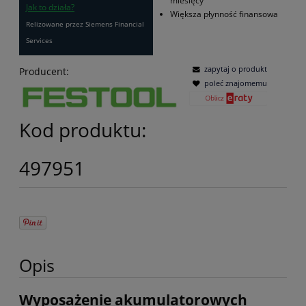
miesięcy
Jak to działa?
Większa płynność finansowa
Relizowane przez Siemens Financial
Services
zapytaj o produkt
Producent:
poleć znajomemu
Kod produktu:
497951
Opis
Wyposażenie akumulatorowych