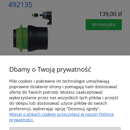
492135
139,00 zł
do koszyka
Dbamy o Twoją prywatność
Pliki cookies i pokrewne im technologie umożliwiają
poprawne działanie strony i pomagają nam dostosować
Pomoc
ofertę do Twoich potrzeb. Możesz zaakceptować
wykorzystanie przez nas wszystkich tych plików i przejść
Dostawa i dostawa
do sklepu lub dostosować użycie plików do swoich
preferencji, wybierając opcję "Dostosuj zgody".
Więcej o plikach cookies przeczytasz w naszej Polityce
Moje konto
prywatności.