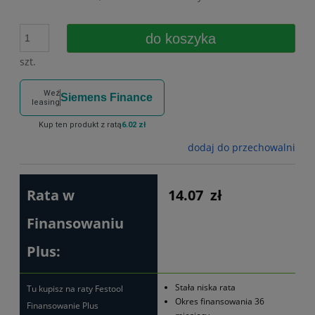
do koszyka
szt.
Weź
Siemens Finance
leasing
Kup ten produkt z ratą
6.02 zł
dodaj do przechowalni
Rata w
14.07
zł
Finansowaniu
Plus:
Stała niska rata
Tu kupisz na raty Festool
Okres finansowania 36
Finansowanie Plus