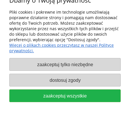
Dbamy o Twoją prywatność
Dostawa i dostawa
Pliki cookies i pokrewne im technologie umożliwiają
poprawne działanie strony i pomagają nam dostosować
ofertę do Twoich potrzeb. Możesz zaakceptować
Moje konto
wykorzystanie przez nas wszystkich tych plików i przejść
do sklepu lub dostosować użycie plików do swoich
Gwarancja i zwroty
preferencji, wybierając opcję "Dostosuj zgody".
Więcej o plikach cookies przeczytasz w naszej Polityce
prywatności.
O firmie
zaakceptuj tylko niezbędne
Sklep fx-shop24.com | ul. Henryka Pobożnego 10, Krosno
Odrzańskie 66-600, woj. lubuskie | tel:
607544533
| email:
festool.dealer@gmail.com
dostosuj zgody
pokaż pełną wersję strony
zaakceptuj wszystkie
Sklep internetowy Shoper Premium