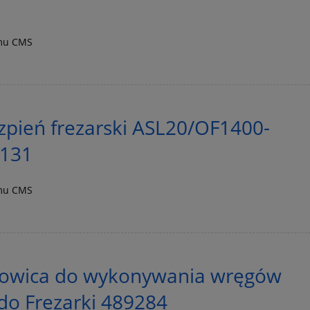
emu CMS
pień frezarski ASL20/OF1400-
0131
emu CMS
owica do wykonywania wręgów
do Frezarki 489284