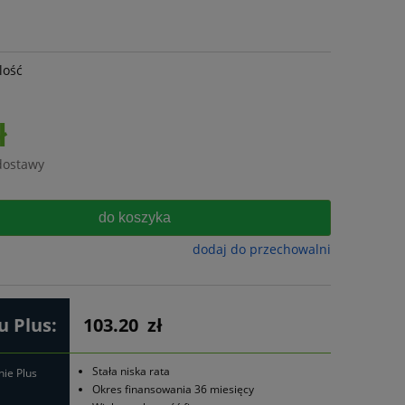
lość
ł
dostawy
do koszyka
dodaj do przechowalni
 Plus:
103.20
zł
Stała niska rata
nie Plus
Okres finansowania 36 miesięcy