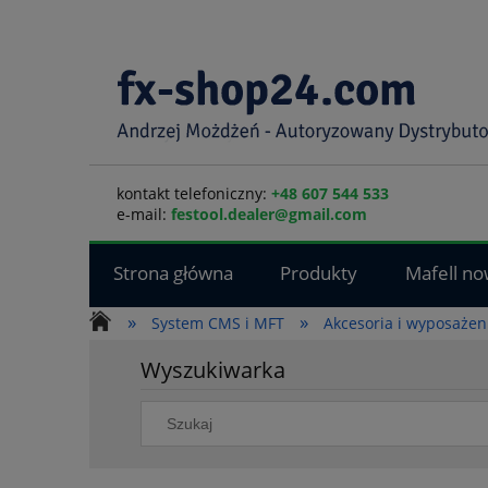
kontakt telefoniczny:
+48 607 544 533
e-mail:
festool.dealer@gmail.com
Strona główna
Produkty
Mafell no
»
»
System CMS i MFT
Akcesoria i wyposażen
Wyszukiwarka