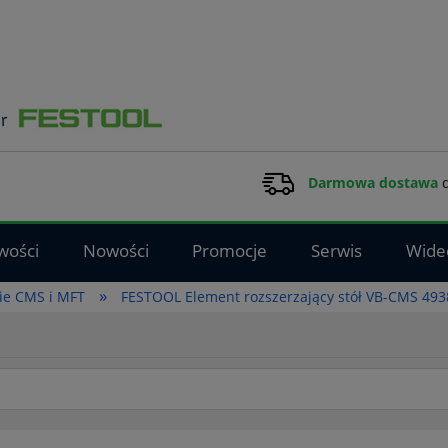
Darmowa dostawa
d
wości
Nowości
Promocje
Serwis
Wide
»
ie CMS i MFT
FESTOOL Element rozszerzający stół VB-CMS 49