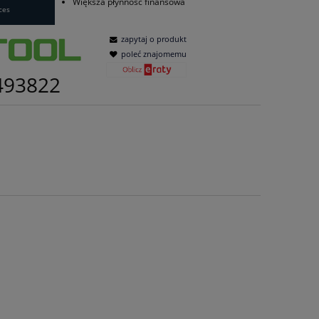
Większa płynność finansowa
ces
zapytaj o produkt
poleć znajomemu
493822