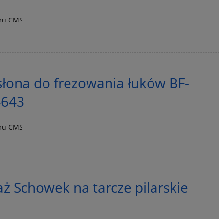
emu CMS
łona do frezowania łuków BF-
4643
emu CMS
aż Schowek na tarcze pilarskie
8