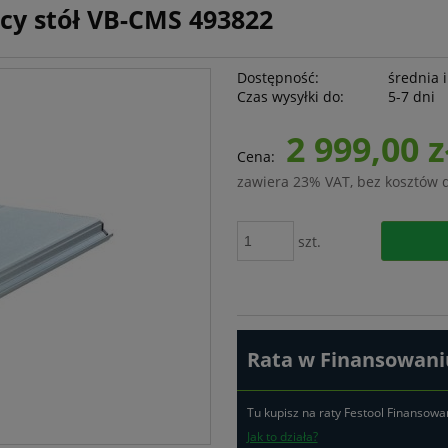
cy stół VB-CMS 493822
Dostępność:
średnia i
Czas wysyłki do:
5-7 dni
2 999,00 z
Cena:
zawiera 23% VAT, bez kosztów 
szt.
Rata w Finansowaniu
Tu kupisz na raty Festool Finansowa
Jak to działa?