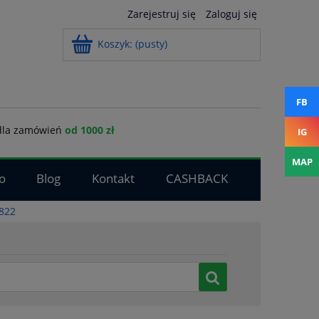
Zarejestruj się
Zaloguj się
Koszyk:
(pusty)
FB
la zamówień
od 1000 zł
IG
MAP
o
Blog
Kontakt
CASHBACK
3822