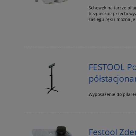
Schowek na tarcze pila
bezpieczne przechowywa
zasięgu ręki i można j
FESTOOL Po
półstacjona
Wyposażenie do pilarek
Festool Zd