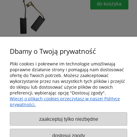
do koszyka
Dbamy o Twoją prywatność
Pliki cookies i pokrewne im technologie umożliwiają
poprawne działanie strony i pomagają nam dostosować
Pomoc
ofertę do Twoich potrzeb. Możesz zaakceptować
wykorzystanie przez nas wszystkich tych plików i przejść
Dostawa i dostawa
do sklepu lub dostosować użycie plików do swoich
preferencji, wybierając opcję "Dostosuj zgody".
Więcej o plikach cookies przeczytasz w naszej Polityce
Moje konto
prywatności.
Gwarancja i zwroty
zaakceptuj tylko niezbędne
O firmie
dostosuj zgody