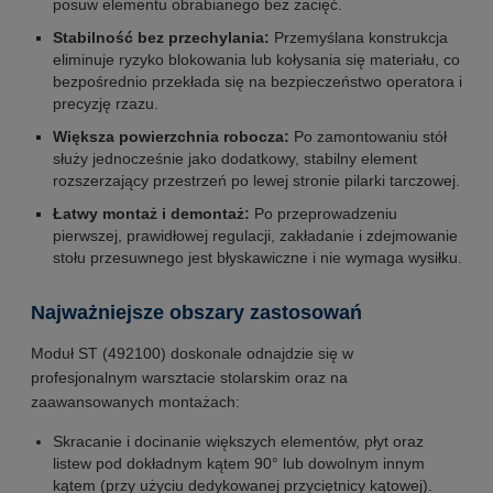
posuw elementu obrabianego bez zacięć.
Stabilność bez przechylania:
Przemyślana konstrukcja
eliminuje ryzyko blokowania lub kołysania się materiału, co
bezpośrednio przekłada się na bezpieczeństwo operatora i
precyzję rzazu.
Większa powierzchnia robocza:
Po zamontowaniu stół
służy jednocześnie jako dodatkowy, stabilny element
rozszerzający przestrzeń po lewej stronie pilarki tarczowej.
Łatwy montaż i demontaż:
Po przeprowadzeniu
pierwszej, prawidłowej regulacji, zakładanie i zdejmowanie
stołu przesuwnego jest błyskawiczne i nie wymaga wysiłku.
Najważniejsze obszary zastosowań
Moduł ST (492100) doskonale odnajdzie się w
profesjonalnym warsztacie stolarskim oraz na
zaawansowanych montażach:
Skracanie i docinanie większych elementów, płyt oraz
listew pod dokładnym kątem 90° lub dowolnym innym
kątem (przy użyciu dedykowanej przyciętnicy kątowej).