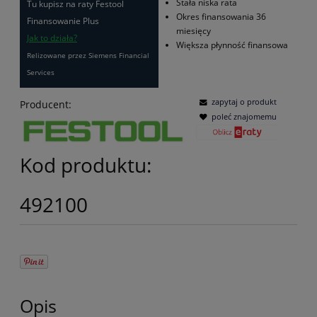
Stała niska rata
Tu kupisz na raty Festool
Okres finansowania 36
Finansowanie Plus
miesięcy
Jak to działa?
Większa płynność finansowa
Relizowane przez Siemens Financial
Services
zapytaj o produkt
Producent:
poleć znajomemu
Kod produktu:
492100
Opis