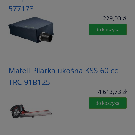
577173
229,00 zł
do koszyka
Mafell Pilarka ukośna KSS 60 cc -
TRC 91B125
4 613,73 zł
do koszyka