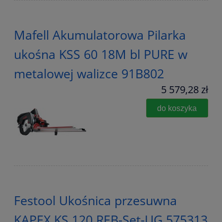
Mafell Akumulatorowa Pilarka
ukośna KSS 60 18M bl PURE w
metalowej walizce 91B802
5 579,28 zł
do koszyka
Festool Ukośnica przesuwna
KAPEX KS 120 REB-Set-UG 575313