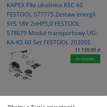
KAPEX Piła ukośnica KSC 60
FESTOOL 577775 Zestaw energii
SYS 18V 2xHP5,0 FESTOOL
578679 Moduł transportowy UG-
KA-KS 60 Set FESTOOL 202055
11 139,00 zł
do koszyka
Zestaw 2 Tarcz pilarskich i