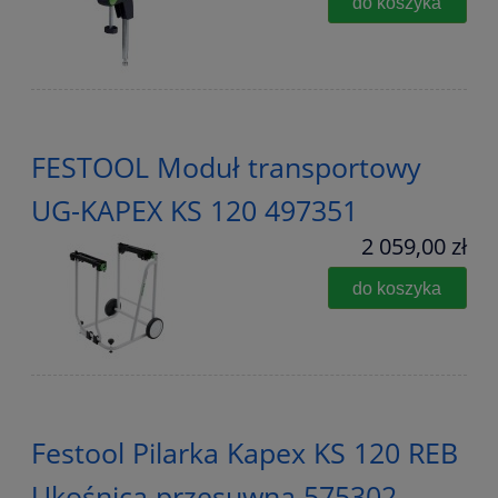
do koszyka
FESTOOL Moduł transportowy
UG-KAPEX KS 120 497351
2 059,00 zł
do koszyka
Festool Pilarka Kapex KS 120 REB
Ukośnica przesuwna 575302