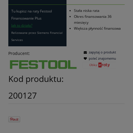
Stała niska rata
Tu kupisz na raty Festool
Okres finansowania 36
Finansowanie Plus
miesięcy
Jak to działa?
Większa płynność finansowa
Relizowane przez Siemens Financial
Services
zapytaj o produkt
Producent:
poleć znajomemu
Kod produktu:
200127