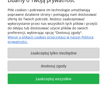
Dbamy o Twoją prywatność
brzeszczotów KSB-SORT/2 W/L
Pliki cookies i pokrewne im technologie umożliwiają
168x1,8 do TS 60, TSV 60, CSC
poprawne działanie strony i pomagają nam dostosować
ofertę do Twoich potrzeb. Możesz zaakceptować
SYS 50 FESTOOL 578567
wykorzystanie przez nas wszystkich tych plików i przejść
do sklepu lub dostosować użycie plików do swoich
779,00 zł
preferencji, wybierając opcję "Dostosuj zgody".
Więcej o plikach cookies przeczytasz w naszej Polityce
do koszyka
prywatności.
zaakceptuj tylko niezbędne
dostosuj zgody
zaakceptuj wszystkie
FESTOOL Moduł transportowy
UG-KA-KS 120-Set do Kapex
497354