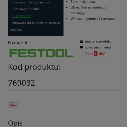
Stała niska rata
Tu kupisz na raty Festool
Okres finansowania 36
Finansowanie Plus
miesięcy
Jak to działa?
Większa płynność finansowa
Relizowane przez Siemens Financial
Services
zapytaj o produkt
Producent:
poleć znajomemu
Kod produktu:
769032
Opis