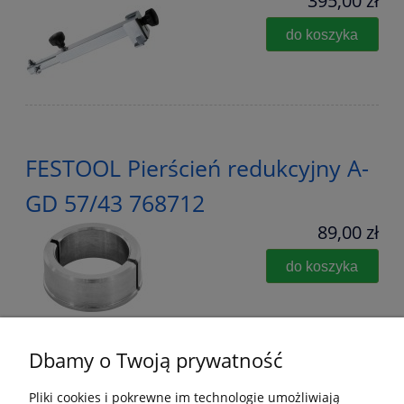
395,00 zł
do koszyka
FESTOOL Pierścień redukcyjny A-
GD 57/43 768712
89,00 zł
do koszyka
Dbamy o Twoją prywatność
Pliki cookies i pokrewne im technologie umożliwiają