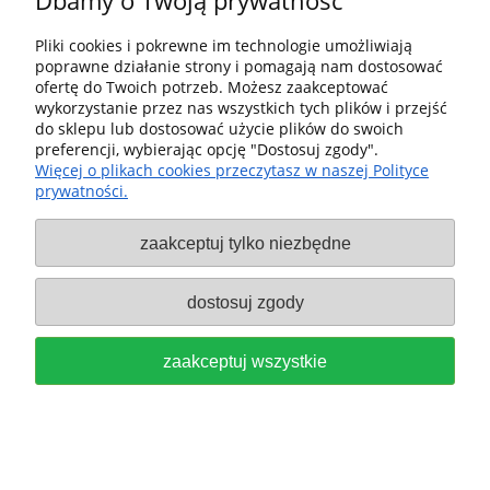
Dbamy o Twoją prywatność
Pliki cookies i pokrewne im technologie umożliwiają
poprawne działanie strony i pomagają nam dostosować
KLEJU EVA BIAŁY wht 6x-KA 65
ofertę do Twoich potrzeb. Możesz zaakceptować
wykorzystanie przez nas wszystkich tych plików i przejść
DO OKLEINIARKI KA 65
do sklepu lub dostosować użycie plików do swoich
preferencji, wybierając opcję "Dostosuj zgody".
CONTURO, SZTUK 6 FESTOOL
Więcej o plikach cookies przeczytasz w naszej Polityce
prywatności.
499813
zaakceptuj tylko niezbędne
80,00 zł
do koszyka
dostosuj zgody
zaakceptuj wszystkie