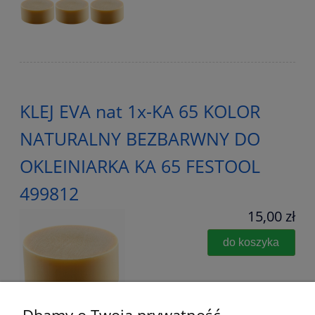
KLEJ EVA nat 1x-KA 65 KOLOR
NATURALNY BEZBARWNY DO
OKLEINIARKA KA 65 FESTOOL
499812
15,00 zł
do koszyka