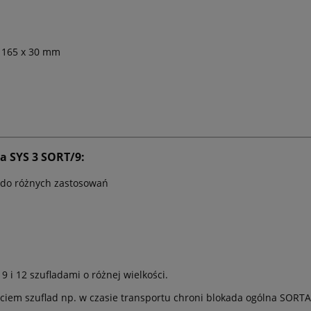
 x 165 x 30 mm
a SYS 3 SORT/9:
 do różnych zastosowań
 9 i 12 szufladami o różnej wielkości.
em szuflad np. w czasie transportu chroni blokada ogólna SORTA