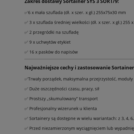
Zakres dostawy Sortainer SYS 3 SORT/9:
✅6 x mała szuflada (dł. x szer. x gł.) 255x75x30 mm
✅ 3 x szuflada średniej wielkości (dł. x szer. x gł.) 255
✅ 2 przegródki na szufladę
✅ 9 x uchwytów etykiet
✅ 16 x pasków do napisów
Najważniejsze cechy i zastosowanie Sortainer
✅Trwały porządek, maksymalna przejrzystość, moduły
✅ Duże oszczędności czasu, pracy, sił
✅ Prostszy „skumulowany” transport
✅ Profesjonalny wizerunek u klienta
✅ Sortainery są dostępne w wielu wariantach: z 3, 4, 6,
✅ Przed niezamierzonym wyciągnięciem lub wypadnięci