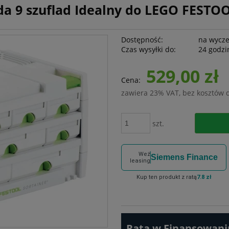
da 9 szuflad Idealny do LEGO FESTO
Dostępność:
na wycz
Czas wysyłki do:
24 godzi
529,00 zł
Cena:
zawiera 23% VAT, bez kosztów 
szt.
Weź
Siemens Finance
leasing
Kup ten produkt z ratą
7.8 zł
Rata w Finansowaniu