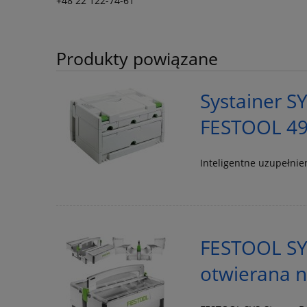
+48 22 122-74-61
Produkty powiązane
Systainer S
FESTOOL 4
Inteligentne uzupełni
FESTOOL SY
otwierana n