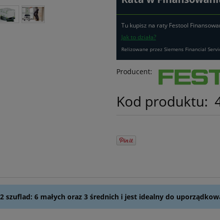
Tu kupisz na raty Festool Finansowa
Jak to działa?
Relizowane przez Siemens Financial Servi
Producent:
Kod produktu:
2 szuflad: 6 małych oraz 3 średnich i jest idealny do uporządk