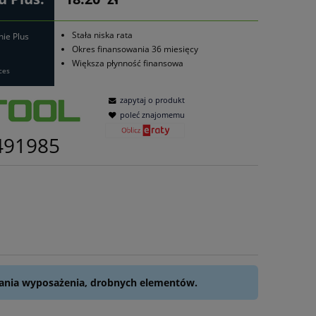
Stała niska rata
nie Plus
Okres finansowania 36 miesięcy
Większa płynność finansowa
ces
zapytaj o produkt
poleć znajomemu
491985
owania wyposażenia, drobnych elementów.