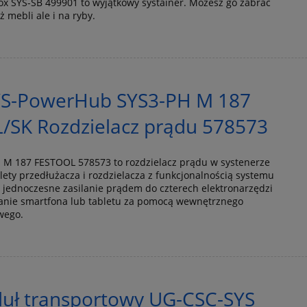
x SYS-SB 499901 to wyjątkowy systainer. Możesz go zabrać
 mebli ale i na ryby.
S-PowerHub SYS3-PH M 187
/SK Rozdzielacz prądu 578573
M 187 FESTOOL 578573 to rozdzielacz prądu w systenerze
alety przedłużacza i rozdzielacza z funkcjonalnością systemu
 jednoczesne zasilanie prądem do czterech elektronarzędzi
anie smartfona lub tabletu za pomocą wewnętrznego
wego.
duł transportowy UG-CSC-SYS