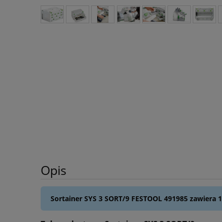
Opis
Sortainer SYS 3 SORT/9 FESTOOL 491985 zawiera 1