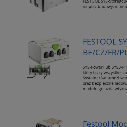
FESTOOL SYS-StorageBo
na plac budowy, montaż
FESTOOL SY
BE/CZ/FR/PL
SYS-PowerHub SYS3-PH 
który łączy wszystkie z
Systainerów, umożliwia
oraz bezpieczne ładow
modułu gniazda wtyko
Festool Mo