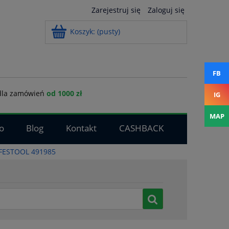
Zarejestruj się
Zaloguj się
Koszyk:
(pusty)
FB
la zamówień
od 1000 zł
IG
MAP
o
Blog
Kontakt
CASHBACK
O FESTOOL 491985