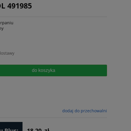
OL 491985
erpaniu
ny
dostawy
do koszyka
dodaj do przechowalni
 Plus:
18.20
zł