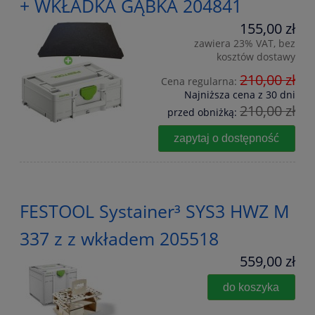
+ WKŁADKA GĄBKA 204841
155,00 zł
zawiera 23% VAT, bez
kosztów dostawy
210,00 zł
Cena regularna:
Najniższa cena z 30 dni
210,00 zł
przed obniżką:
zapytaj o dostępność
FESTOOL Systainer³ SYS3 HWZ M
337 z z wkładem 205518
559,00 zł
do koszyka