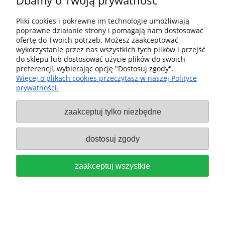
Dbamy o Twoją prywatność
DO STOJAKA 577807 FESTOOL
Pliki cookies i pokrewne im technologie umożliwiają
poprawne działanie strony i pomagają nam dostosować
79,00 zł
ofertę do Twoich potrzeb. Możesz zaakceptować
wykorzystanie przez nas wszystkich tych plików i przejść
do koszyka
do sklepu lub dostosować użycie plików do swoich
preferencji, wybierając opcję "Dostosuj zgody".
Więcej o plikach cookies przeczytasz w naszej Polityce
prywatności.
zaakceptuj tylko niezbędne
Systainer³ na materiały ścierne
D150 GR SYS Granat i materiały
dostosuj zgody
ścierne Granat średnica D150
zaakceptuj wszystkie
GRADACJA P60, P80, P120, P150,
P180, P220 FESTOOL 578192
389,00 zł