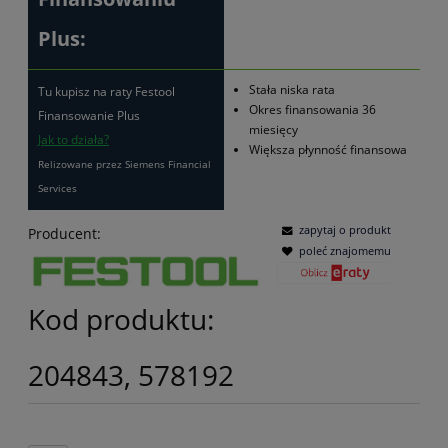
Plus:
Stała niska rata
Tu kupisz na raty Festool
Okres finansowania 36
Finansowanie Plus
miesięcy
Jak to działa?
Większa płynność finansowa
Relizowane przez Siemens Financial
Services
zapytaj o produkt
Producent:
poleć znajomemu
Kod produktu:
204843, 578192