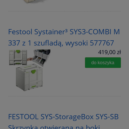
Festool Systainer³ SYS3-COMBI M
337 z 1 szufladą, wysoki 577767
419,00 zł
do koszyka
FESTOOL SYS-StorageBox SYS-SB
Skrzynka otwierana na boki