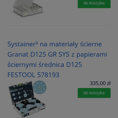
do koszyka
Systainer³ na materiały ścierne
Granat D125 GR SYS z papierami
ściernymi średnica D125
FESTOOL 578193
335,00 zł
do koszyka