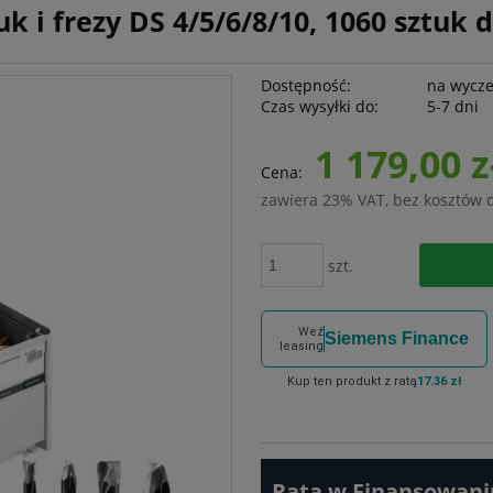
i frezy DS 4/5/6/8/10, 1060 sztuk d
Dostępność:
na wycz
Czas wysyłki do:
5-7 dni
1 179,00 z
Cena:
zawiera 23% VAT, bez kosztów 
szt.
Weź
Siemens Finance
leasing
Kup ten produkt z ratą
17.36 zł
Rata w Finansowaniu