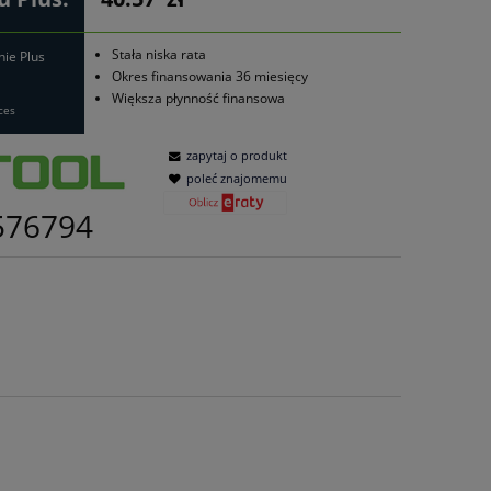
Stała niska rata
nie Plus
Okres finansowania 36 miesięcy
Większa płynność finansowa
ces
zapytaj o produkt
poleć znajomemu
576794