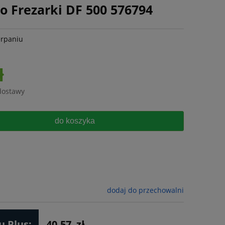
o Frezarki DF 500 576794
erpaniu
ł
dostawy
do koszyka
dodaj do przechowalni
 Plus:
40.57
zł