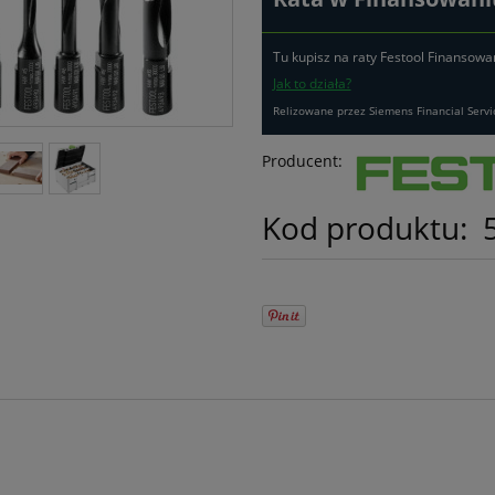
Tu kupisz na raty Festool Finansowa
Jak to działa?
Relizowane przez Siemens Financial Servi
Producent:
Kod produktu: