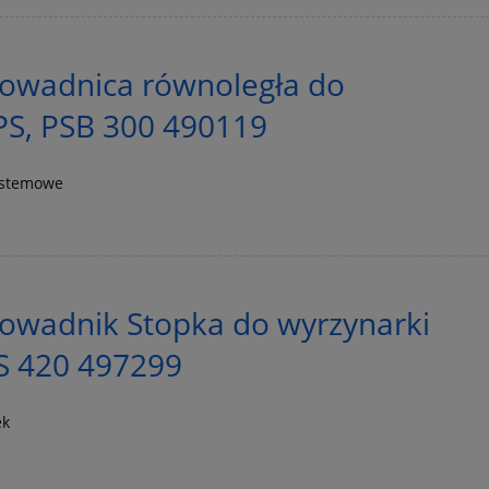
owadnica równoległa do
PS, PSB 300 490119
ystemowe
owadnik Stopka do wyrzynarki
 420 497299
ek