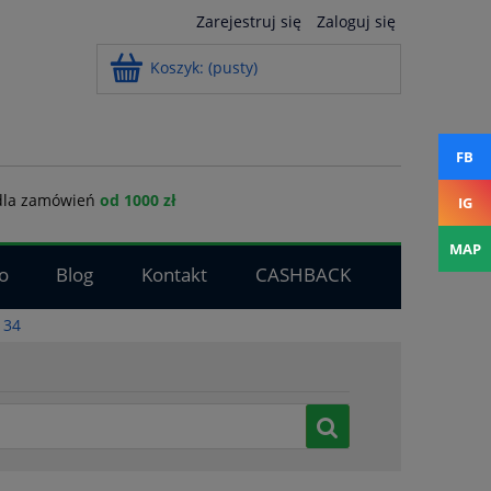
Zarejestruj się
Zaloguj się
Koszyk:
(pusty)
FB
la zamówień
od 1000 zł
IG
MAP
o
Blog
Kontakt
CASHBACK
134