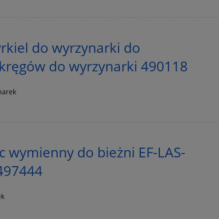
kiel do wyrzynarki do
okręgów do wyrzynarki 490118
narek
c wymienny do bieżni EF-LAS-
 497444
ek