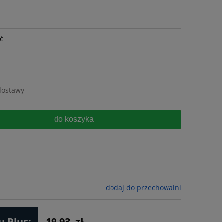
ść
dostawy
do koszyka
dodaj do przechowalni
 Plus:
19.93
zł