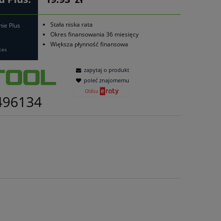
Stała niska rata
nie Plus
Okres finansowania 36 miesięcy
Większa płynność finansowa
ces
zapytaj o produkt
poleć znajomemu
496134