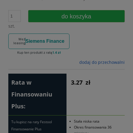
do koszyka
szt.
Weź
Siemens Finance
leasing
Kup ten produkt z ratą
1.4 zł
dodaj do przechowalni
Rata w
3.27
zł
Finansowaniu
Plus:
Stała niska rata
Tu kupisz na raty Festool
Okres finansowania 36
Finansowanie Plus