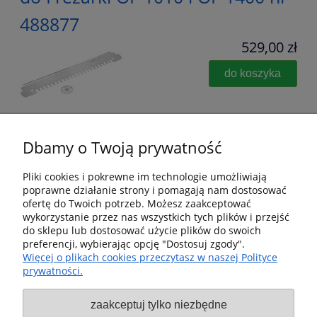
488877
529,00 zł
do koszyka
Dbamy o Twoją prywatność
Pliki cookies i pokrewne im technologie umożliwiają
poprawne działanie strony i pomagają nam dostosować
Pomoc
ofertę do Twoich potrzeb. Możesz zaakceptować
wykorzystanie przez nas wszystkich tych plików i przejść
Dostawa i dostawa
do sklepu lub dostosować użycie plików do swoich
preferencji, wybierając opcję "Dostosuj zgody".
Więcej o plikach cookies przeczytasz w naszej Polityce
Moje konto
prywatności.
Gwarancja i zwroty
zaakceptuj tylko niezbędne