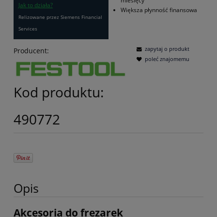
miesięcy
Jak to działa?
Większa płynność finansowa
Relizowane przez Siemens Financial
Services
zapytaj o produkt
Producent:
poleć znajomemu
Kod produktu:
490772
Opis
Akcesoria do frezarek