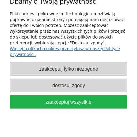
Dbamy o Twoją prywatność
Pliki cookies i pokrewne im technologie umożliwiają
poprawne działanie strony i pomagają nam dostosować
Pomoc
ofertę do Twoich potrzeb. Możesz zaakceptować
wykorzystanie przez nas wszystkich tych plików i przejść
Dostawa i dostawa
do sklepu lub dostosować użycie plików do swoich
preferencji, wybierając opcję "Dostosuj zgody".
Więcej o plikach cookies przeczytasz w naszej Polityce
Moje konto
prywatności.
Gwarancja i zwroty
zaakceptuj tylko niezbędne
O firmie
dostosuj zgody
Sklep fx-shop24.com | ul. Henryka Pobożnego 10, Krosno
zaakceptuj wszystkie
Odrzańskie 66-600, woj. lubuskie | tel:
607544533
| email:
festool.dealer@gmail.com
pokaż pełną wersję strony
Sklep internetowy Shoper Premium