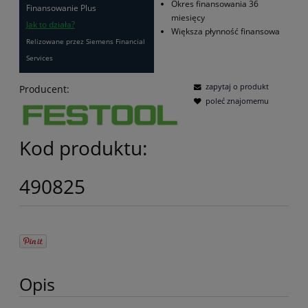
Okres finansowania 36
Finansowanie Plus
miesięcy
Jak to działa?
Większa płynność finansowa
Relizowane przez Siemens Financial
Services
zapytaj o produkt
Producent:
poleć znajomemu
Kod produktu:
490825
Opis