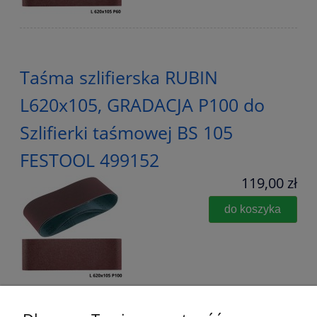
Taśma szlifierska RUBIN
L620x105, GRADACJA P100 do
Szlifierki taśmowej BS 105
FESTOOL 499152
119,00 zł
do koszyka