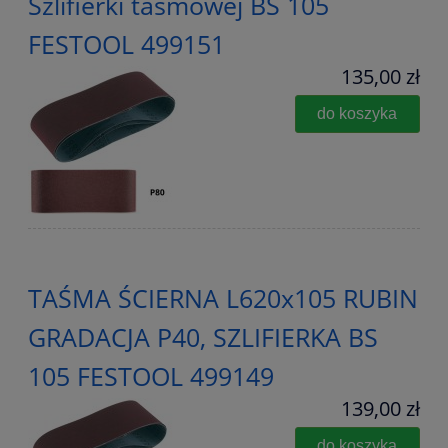
Szlifierki taśmowej BS 105
FESTOOL 499151
135,00 zł
do koszyka
TAŚMA ŚCIERNA L620x105 RUBIN
GRADACJA P40, SZLIFIERKA BS
105 FESTOOL 499149
139,00 zł
do koszyka