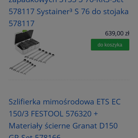
578117 Systainer³ S 76 do stojaka
578117
639,00 zł
do koszyka
Szlifierka mimośrodowa ETS EC
150/3 FESTOOL 576320 +
Materiały ścierne Granat D150
GR-Set 578166