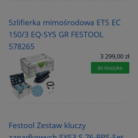
Szlifierka mimośrodowa ETS EC
150/3 EQ-SYS GR FESTOOL
578265
3 299,00 zł
do koszyka
Festool Zestaw kluczy
zapadkowych SYS3 S 76-RRS-Set