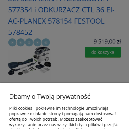
577354 i ODKURZACZ CTL 36 EI-
AC-PLANEX 578154 FESTOOL
578452
9 519,00 zł
do koszyka
Dbamy o Twoją prywatność
Pliki cookies i pokrewne im technologie umożliwiają
poprawne działanie strony i pomagają nam dostosować
Pomoc
ofertę do Twoich potrzeb. Możesz zaakceptować
wykorzystanie przez nas wszystkich tych plików i przejść