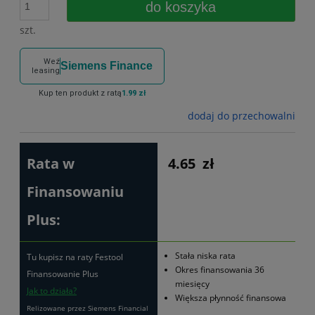
do koszyka
szt.
Weź
Siemens Finance
leasing
Kup ten produkt z ratą
1.99 zł
dodaj do przechowalni
Rata w
4.65
zł
Finansowaniu
Plus:
Stała niska rata
Tu kupisz na raty Festool
Okres finansowania 36
Finansowanie Plus
miesięcy
Jak to działa?
Większa płynność finansowa
Relizowane przez Siemens Financial