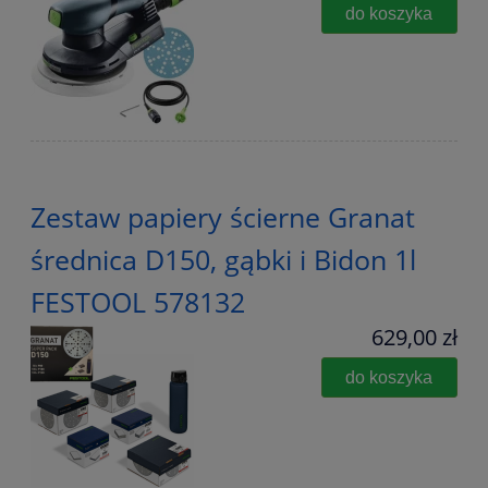
do koszyka
Zestaw papiery ścierne Granat
średnica D150, gąbki i Bidon 1l
FESTOOL 578132
629,00 zł
do koszyka