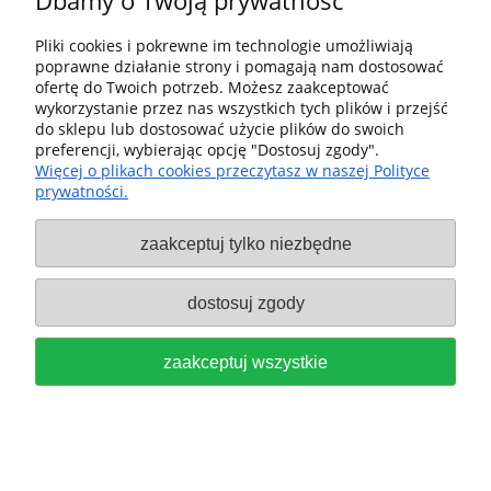
Dbamy o Twoją prywatność
Pliki cookies i pokrewne im technologie umożliwiają
poprawne działanie strony i pomagają nam dostosować
ofertę do Twoich potrzeb. Możesz zaakceptować
wykorzystanie przez nas wszystkich tych plików i przejść
do sklepu lub dostosować użycie plików do swoich
preferencji, wybierając opcję "Dostosuj zgody".
Więcej o plikach cookies przeczytasz w naszej Polityce
KRĄŻEK PAPIER ŚCIERNY RUBIN
prywatności.
ŚREDNICA D150, GRADACJA P100,
zaakceptuj tylko niezbędne
SZTUK 1 FESTOOL 575189
dostosuj zgody
3,00 zł
do koszyka
zaakceptuj wszystkie