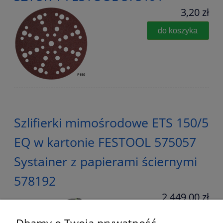
3,20 zł
do koszyka
Szlifierki mimośrodowe ETS 150/5
EQ w kartonie FESTOOL 575057
Systainer z papierami ściernymi
578192
2 449,00 zł
do koszyka