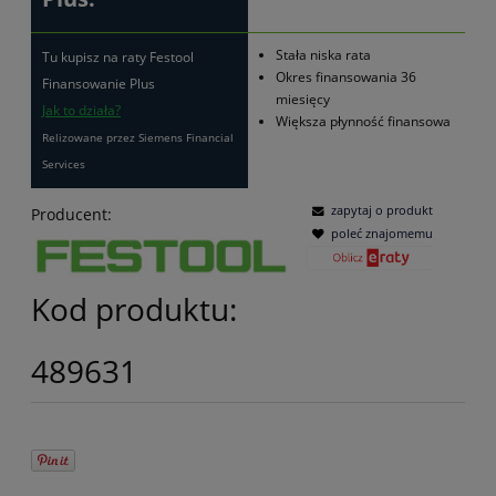
Stała niska rata
Tu kupisz na raty Festool
Okres finansowania 36
Finansowanie Plus
miesięcy
Jak to działa?
Większa płynność finansowa
Relizowane przez Siemens Financial
Services
zapytaj o produkt
Producent:
poleć znajomemu
Kod produktu:
489631