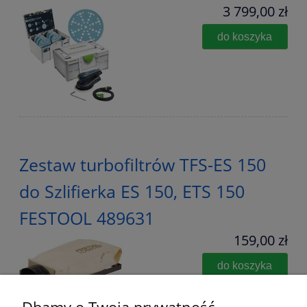
3 799,00 zł
do koszyka
Zestaw turbofiltrów TFS-ES 150
do Szlifierka ES 150, ETS 150
FESTOOL 489631
159,00 zł
do koszyka