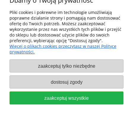
Dbamy o Twoją prywatność
Pliki cookies i pokrewne im technologie umożliwiają
poprawne działanie strony i pomagają nam dostosować
FESTOOL Turbofiltr do RTS 400
ofertę do Twoich potrzeb. Możesz zaakceptować
wykorzystanie przez nas wszystkich tych plików i przejść
DTS 400 ETS 125 TF-RS 400/5 (5
do sklepu lub dostosować użycie plików do swoich
preferencji, wybierając opcję "Dostosuj zgody".
szt.) 489128
Więcej o plikach cookies przeczytasz w naszej Polityce
prywatności.
59,00 zł
zaakceptuj tylko niezbędne
do koszyka
dostosuj zgody
zaakceptuj wszystkie
FESTOOL Turbofiltr do ETS 125
RS 400 DTS 400 TF-RS 400/25 (25