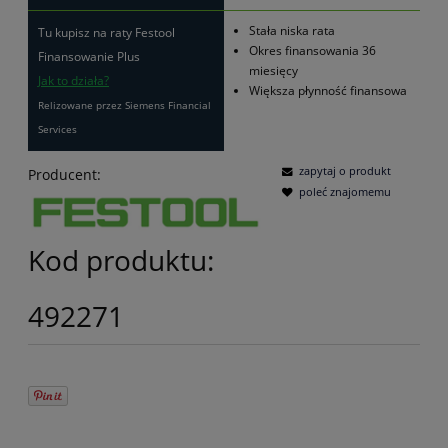
Stała niska rata
Tu kupisz na raty Festool
Okres finansowania 36
Finansowanie Plus
miesięcy
Jak to działa?
Większa płynność finansowa
Relizowane przez Siemens Financial
Services
zapytaj o produkt
Producent:
poleć znajomemu
Kod produktu:
492271