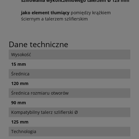
szlifowania wykończeniowego talerzem Ø 125 mm
jako element tłumiący
pomiędzy krążkiem
ściernym a talerzem szlifierskim
Dane techniczne
Wysokość
15 mm
Średnica
120 mm
Średnica rozmiaru otworów
90 mm
Kompatybilny talerz szlifierski Ø
125 mm
Technologia