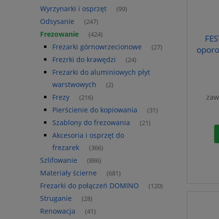
Wyrzynarki i osprzęt
(99)
Odsysanie
(247)
Frezowanie
(424)
FES
Frezarki górnowrzecionowe
(27)
opor
Frezrki do krawędzi
(24)
Frezarki do aluminiowych płyt
warstwowych
(2)
Frezy
zaw
(216)
Pierścienie do kopiowania
(31)
Szablony do frezowania
(21)
Akcesoria i osprzęt do
frezarek
(366)
Szlifowanie
(886)
Materiały ścierne
(681)
Frezarki do połączeń DOMINO
(120)
Struganie
(28)
Renowacja
(41)