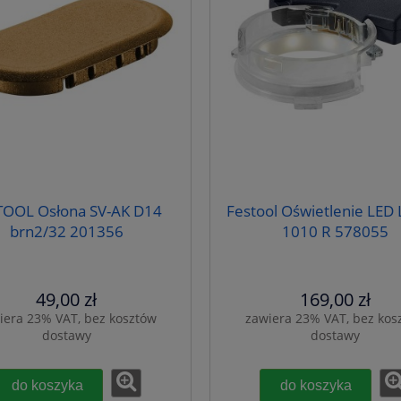
TOOL Osłona SV-AK D14
Festool Oświetlenie LED
brn2/32 201356
1010 R 578055
49,00 zł
169,00 zł
iera 23% VAT, bez kosztów
zawiera 23% VAT, bez kos
dostawy
dostawy
do koszyka
do koszyka