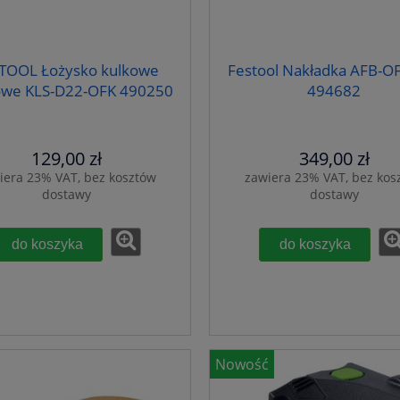
TOOL Łożysko kulkowe
Festool Nakładka AFB-O
owe KLS-D22-OFK 490250
494682
129,00 zł
349,00 zł
iera 23% VAT, bez kosztów
zawiera 23% VAT, bez kos
dostawy
dostawy
do koszyka
do koszyka
Nowość