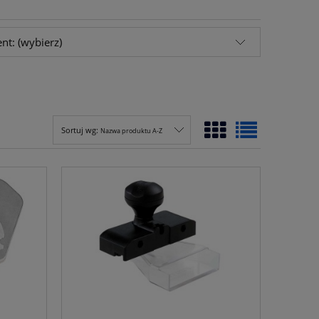
nt: (wybierz)
Sortuj wg:
Nazwa produktu A-Z