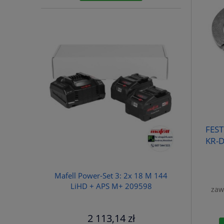
FEST
KR-D
Mafell Power-Set 3: 2x 18 M 144
LiHD + APS M+ 209598
zaw
2 113,14 zł