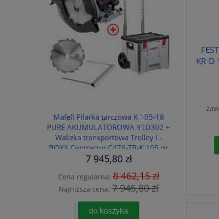
FEST
KR-D 
zaw
Mafell Pilarka tarczowa K 105-18
PURE AKUMULATOROWA 91D302 +
Walizka transportowa Trolley L-
BOXX Contractor C476-TB-K 105 nr
7 945,80 zł
095284
8 462,15 zł
Cena regularna:
7 945,80 zł
Najniższa cena:
do koszyka