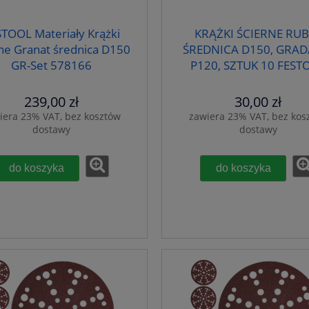
TOOL Materiały Krążki
KRĄŻKI ŚCIERNE RUB
rne Granat średnica D150
ŚREDNICA D150, GRAD
GR-Set 578166
P120, SZTUK 10 FEST
575190
239,00 zł
30,00 zł
iera 23% VAT, bez kosztów
zawiera 23% VAT, bez kos
dostawy
dostawy
do koszyka
do koszyka