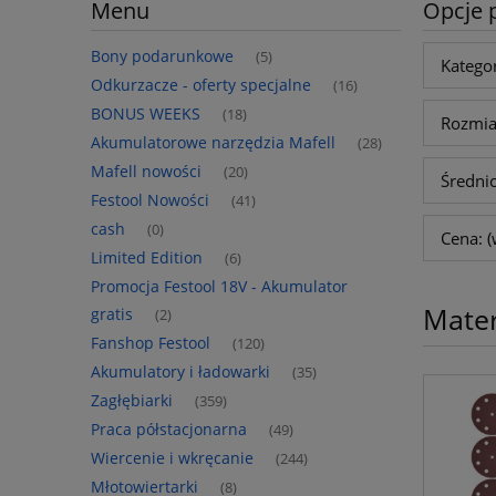
Menu
Opcje 
Bony podarunkowe
(5)
Kategor
Odkurzacze - oferty specjalne
(16)
BONUS WEEKS
(18)
Rozmiar
Akumulatorowe narzędzia Mafell
(28)
Mafell nowości
(20)
Średni
Festool Nowości
(41)
cash
(0)
Cena: (
Limited Edition
(6)
Promocja Festool 18V - Akumulator
Mater
gratis
(2)
Fanshop Festool
(120)
Akumulatory i ładowarki
(35)
Zagłębiarki
(359)
Praca półstacjonarna
(49)
Wiercenie i wkręcanie
(244)
Młotowiertarki
(8)