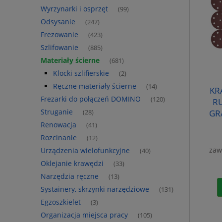
Wyrzynarki i osprzęt
(99)
Odsysanie
(247)
Frezowanie
(423)
Szlifowanie
(885)
Materiały ścierne
(681)
Klocki szlifierskie
(2)
Ręczne materiały ścierne
(14)
KR
Frezarki do połączeń DOMINO
(120)
RU
Struganie
GR
(28)
Renowacja
(41)
Rozcinanie
(12)
zaw
Urządzenia wielofunkcyjne
(40)
Oklejanie krawędzi
(33)
Narzędzia ręczne
(13)
Systainery, skrzynki narzędziowe
(131)
Egzoszkielet
(3)
Organizacja miejsca pracy
(105)