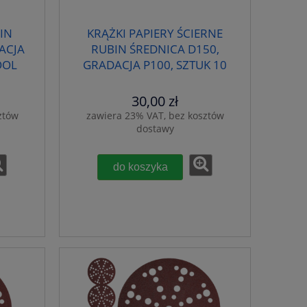
IN
KRĄŻKI PAPIERY ŚCIERNE
ACJA
RUBIN ŚREDNICA D150,
OOL
GRADACJA P100, SZTUK 10
FESTOOL 575189
30,00 zł
ztów
zawiera 23% VAT, bez kosztów
dostawy
do koszyka