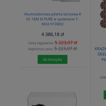
Akumulatorowa pilarka tarczowa K
65 18M bl PURE w systenerze T-
MAX 91D802
4 386,18 zł
5 223,07 zł
Cena regularna:
5 223,07 zł
KRĄŻK
Najniższa cena:
ŚRE
P6
do koszyka
zaw