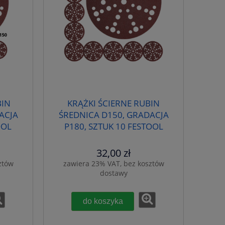
BIN
KRĄŻKI ŚCIERNE RUBIN
ACJA
ŚREDNICA D150, GRADACJA
OOL
P180, SZTUK 10 FESTOOL
575192
32,00 zł
ztów
zawiera 23% VAT, bez kosztów
dostawy
do koszyka