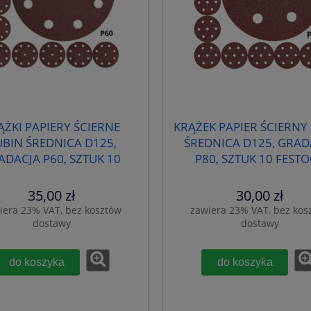
ĄŻKI PAPIERY ŚCIERNE
KRĄŻEK PAPIER ŚCIERNY
BIN ŚREDNICA D125,
ŚREDNICA D125, GRAD
ADACJA P60, SZTUK 10
P80, SZTUK 10 FEST
FESTOOL 499094
499095
35,00 zł
30,00 zł
iera 23% VAT, bez kosztów
zawiera 23% VAT, bez kos
dostawy
dostawy
do koszyka
do koszyka