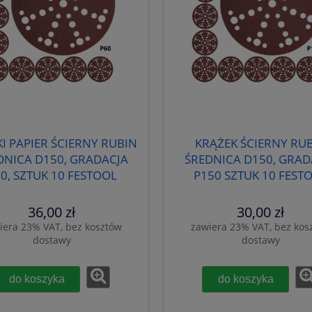
I PAPIER ŚCIERNY RUBIN
KRĄŻEK ŚCIERNY RU
DNICA D150, GRADACJA
ŚREDNICA D150, GRAD
0, SZTUK 10 FESTOOL
P150 SZTUK 10 FEST
575187
575191
36,00 zł
30,00 zł
iera 23% VAT, bez kosztów
zawiera 23% VAT, bez kos
dostawy
dostawy
do koszyka
do koszyka