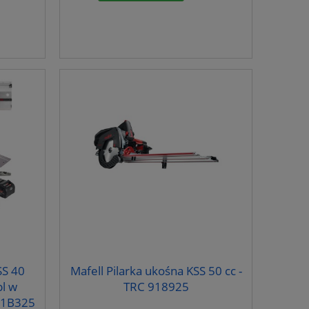
SS 40
Mafell Pilarka ukośna KSS 50 cc -
l w
TRC 918925
91B325