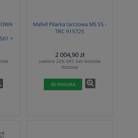
CZOWA
Mafell Pilarka tarczowa MS 55 -
TRC 915725
501 +
cza
2 004,90 zł
ztów
zawiera 23% VAT, bez kosztów
dostawy
do koszyka