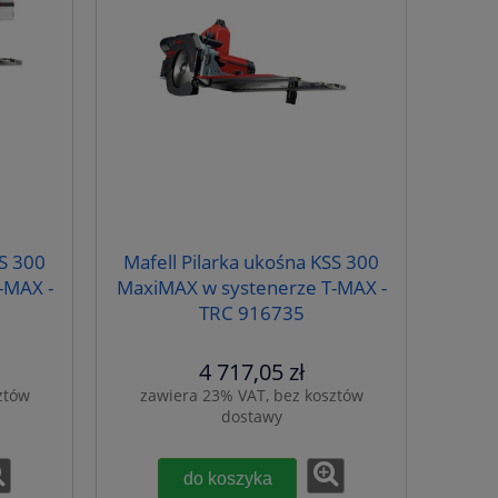
SS 300
Mafell Pilarka ukośna KSS 300
-MAX -
MaxiMAX w systenerze T-MAX -
TRC 916735
4 717,05 zł
ztów
zawiera 23% VAT, bez kosztów
dostawy
do koszyka