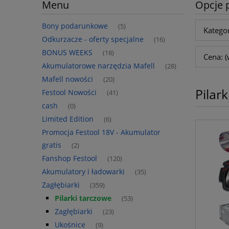
Menu
Opcje 
Bony podarunkowe
(5)
Kategor
Odkurzacze - oferty specjalne
(16)
BONUS WEEKS
(18)
Cena: (
Akumulatorowe narzędzia Mafell
(28)
Mafell nowości
(20)
Pilar
Festool Nowości
(41)
cash
(0)
Limited Edition
(6)
Promocja Festool 18V - Akumulator
gratis
(2)
Fanshop Festool
(120)
Akumulatory i ładowarki
(35)
Zagłębiarki
(359)
Pilarki tarczowe
(53)
Zagłębiarki
(23)
Ukośnice
(9)