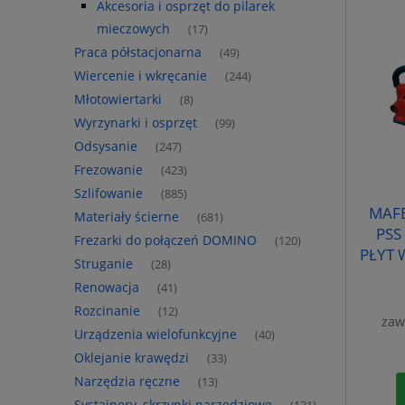
Akcesoria i osprzęt do pilarek
mieczowych
(17)
Praca półstacjonarna
(49)
Wiercenie i wkręcanie
(244)
Młotowiertarki
(8)
Wyrzynarki i osprzęt
(99)
Odsysanie
(247)
Frezowanie
(423)
Szlifowanie
(885)
MAFE
Materiały ścierne
(681)
PSS
Frezarki do połączeń DOMINO
(120)
PŁYT
Struganie
(28)
SZY
Renowacja
(41)
Rozcinanie
(12)
zaw
Urządzenia wielofunkcyjne
(40)
Oklejanie krawędzi
(33)
Narzędzia ręczne
(13)
Systainery, skrzynki narzędziowe