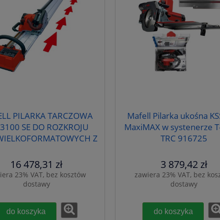
LL PILARKA TARCZOWA
Mafell Pilarka ukośna K
 3100 SE DO ROZKROJU
MaxiMAX w systenerze T
 WIELKOFORMATOWYCH Z
TRC 916725
NĄ 3 M 916225, 916201
16 478,31 zł
3 879,42 zł
iera 23% VAT, bez kosztów
zawiera 23% VAT, bez kos
dostawy
dostawy
do koszyka
do koszyka