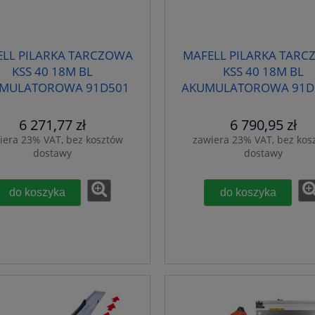
LL PILARKA TARCZOWA
MAFELL PILARKA TAR
KSS 40 18M BL
KSS 40 18M BL
MULATOROWA 91D501
AKUMULATOROWA 91D
TARCZA 092558 i Tar
092559
6 271,77 zł
6 790,95 zł
iera 23% VAT, bez kosztów
zawiera 23% VAT, bez kos
dostawy
dostawy
do koszyka
do koszyka