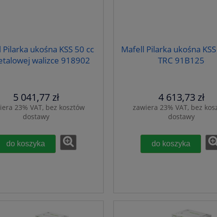
l Pilarka ukośna KSS 50 cc
Mafell Pilarka ukośna KSS 
talowej walizce 918902
TRC 91B125
5 041,77 zł
4 613,73 zł
iera 23% VAT, bez kosztów
zawiera 23% VAT, bez kos
dostawy
dostawy
do koszyka
do koszyka