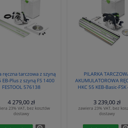
a ręczna tarczowa z szyną
PILARKA TARCZOW
 EB-Plus z szyną FS 1400
AKUMULATOROWA RĘ
FESTOOL 576138
HKC 55 KEB-Basic-FSK
FESTOOL 578704
4 279,00 zł
3 239,00 zł
iera 23% VAT, bez kosztów
zawiera 23% VAT, bez kos
dostawy
dostawy