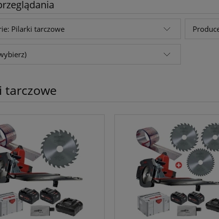
przeglądania
ie: Pilarki tarczowe
Produce
wybierz)
ki tarczowe