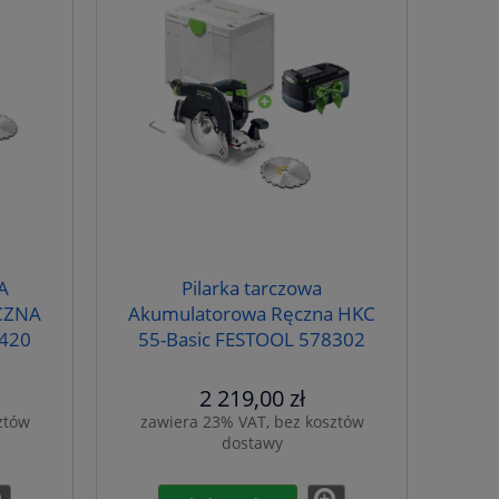
A
Pilarka tarczowa
CZNA
Akumulatorowa Ręczna HKC
 420
55-Basic FESTOOL 578302
Bonus Week
2 219,00 zł
ztów
zawiera 23% VAT, bez kosztów
dostawy