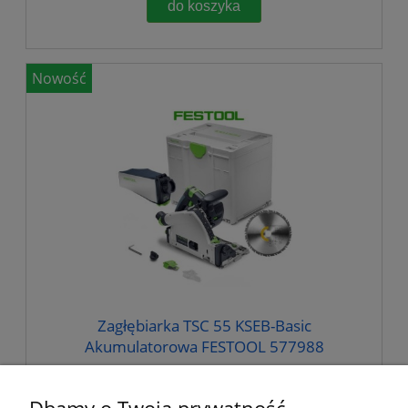
do koszyka
Nowość
Zagłębiarka TSC 55 KSEB-Basic
Akumulatorowa FESTOOL 577988