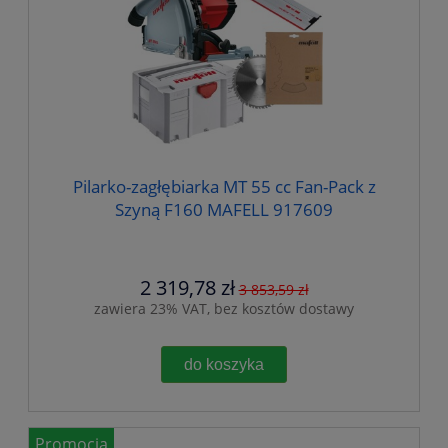
Pilarko-zagłębiarka MT 55 cc Fan-Pack z
Szyną F160 MAFELL 917609
2 319,78 zł
3 853,59 zł
zawiera 23% VAT, bez kosztów dostawy
do koszyka
Promocja