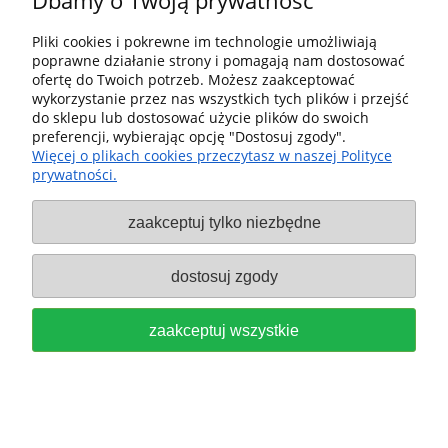
Dbamy o Twoją prywatność
2 599,00 zł
zawiera 23% VAT, bez kosztów dostawy
Pliki cookies i pokrewne im technologie umożliwiają
poprawne działanie strony i pomagają nam dostosować
ofertę do Twoich potrzeb. Możesz zaakceptować
do koszyka
wykorzystanie przez nas wszystkich tych plików i przejść
do sklepu lub dostosować użycie plików do swoich
preferencji, wybierając opcję "Dostosuj zgody".
Więcej o plikach cookies przeczytasz w naszej Polityce
Promocja
Nowość
prywatności.
zaakceptuj tylko niezbędne
dostosuj zgody
zaakceptuj wszystkie
Zagłębiarka Akumulatorowa TSC 55 KSEB-