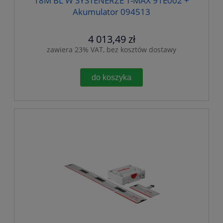
18M BL W SYSTENERZE T-MAX 91E002 +
Akumulator 094513
4 013,49 zł
zawiera 23% VAT, bez kosztów dostawy
do koszyka