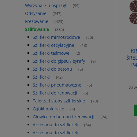
Wyrzynarki i osprzęt
(99)
Odsysanie
(247)
Frezowanie
(423)
Szlifowanie
(885)
Szlifierki mimośrodowe
(20)
Szlifierki oscylacyjne
(13)
KR
Szlifierki taśmowe
(2)
ŚRE
Szlifierki do gipsu / żyrafy
(9)
P4
Szlifierki do betonu
(5)
Szlifierki
(42)
Szlifierki pneumatyczne
(5)
zaw
Szlifierki do renowacji
(5)
Talerze i stopy szlifierskie
(70)
Gąbki polerskie
(5)
Głowice do betonu i renowacji
(24)
Akcesoria do szlifierek
(54)
Akcesoria do szlifierek