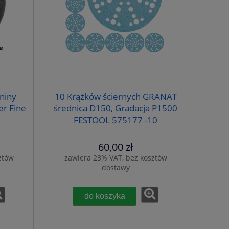
kniny
10 Krążków ściernych GRANAT
er Fine
średnica D150, Gradacja P1500
FESTOOL 575177 -10
60,00 zł
ztów
zawiera 23% VAT, bez kosztów
dostawy
do koszyka