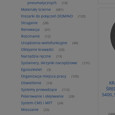
pneumatycznych
(19)
Materiały ścierne
(681)
Frezarki do połączeń DOMINO
(120)
Struganie
(28)
Renowacja
(41)
Rozcinanie
(12)
Urządzenia wielofunkcyjne
(40)
Oklejanie krawędzi
(33)
Narzędzia ręczne
(13)
Systainery, skrzynki narzędziowe
(131)
Egzoszkielet
(3)
Organizacja miejsca pracy
(105)
KR
Oświetlenie
(14)
ŚRE
Systemy prowadzące
(112)
S400,
Polerowanie i olejowanie
(28)
System CMS i MFT
(24)
Mieszanie
(23)
zaw