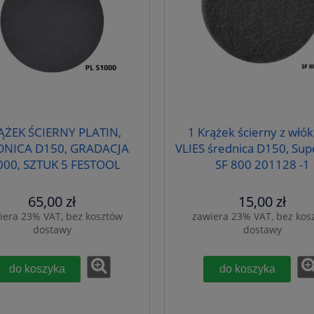
ĄŻEK ŚCIERNY PLATIN,
1 Krążek ścierny z włó
DNICA D150, GRADACJA
VLIES średnica D150, Sup
000, SZTUK 5 FESTOOL
SF 800 201128 -1
492370-5
65,00 zł
15,00 zł
iera 23% VAT, bez kosztów
zawiera 23% VAT, bez kos
dostawy
dostawy
do koszyka
do koszyka