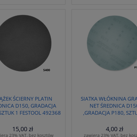
ĄŻEK ŚCIERNY PLATIN
SIATKA WŁÓKNINA GR
DNICA D150, GRADACJA
NET ŚREDNICA D15
 SZTUK 1 FESTOOL 492368
,GRADACJA P180, SZT
FESTOOL 203307
15,00 zł
4,00 zł
iera 23% VAT, bez kosztów
zawiera 23% VAT, bez kos