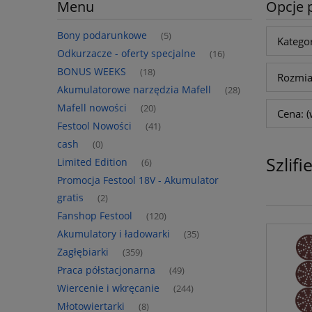
Menu
Opcje 
Bony podarunkowe
(5)
Kategor
Odkurzacze - oferty specjalne
(16)
BONUS WEEKS
(18)
Rozmiar
Akumulatorowe narzędzia Mafell
(28)
Mafell nowości
(20)
Cena: (
Festool Nowości
(41)
cash
(0)
Szlif
Limited Edition
(6)
Promocja Festool 18V - Akumulator
gratis
(2)
Fanshop Festool
(120)
Akumulatory i ładowarki
(35)
Zagłębiarki
(359)
Praca półstacjonarna
(49)
Wiercenie i wkręcanie
(244)
Młotowiertarki
(8)