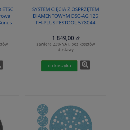
D ETSC
SYSTEM CIĘCIA Z OSPRZĘTEM
rowa
DIAMENTOWYM DSC-AG 125
Bonus
FH-PLUS FESTOOL 578044
1 849,00 zł
ztów
zawiera 23% VAT, bez kosztów
dostawy
do koszyka