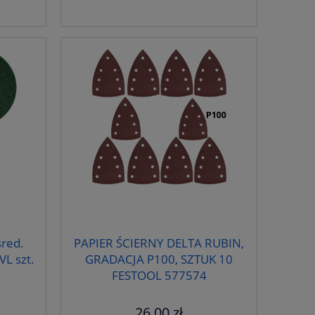
śred.
PAPIER ŚCIERNY DELTA RUBIN,
L szt.
GRADACJA P100, SZTUK 10
8
FESTOOL 577574
26,00 zł