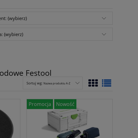
nt: (wybierz)
a: (wybierz)
rodowe Festool
Sortuj wg:
Nazwa produktu A-Z
Promocja
Nowość