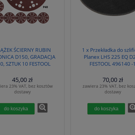
ĄŻEK ŚCIERNY RUBIN
1 x Przekładka do szlifi
DNICA D150, GRADACJA
Planex LHS 225 EQ D
0, SZTUK 10 FESTOOL
FESTOOL 496140 -
575186
45,00 zł
70,00 zł
iera 23% VAT, bez kosztów
zawiera 23% VAT, bez kos
dostawy
dostawy
do koszyka
do koszyka