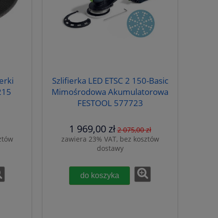
erki
Szlifierka LED ETSC 2 150-Basic
215
Mimośrodowa Akumulatorowa
1
FESTOOL 577723
1 969,00 zł
2 075,00 zł
ztów
zawiera 23% VAT, bez kosztów
dostawy
do koszyka