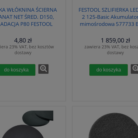
TKA WŁÓKNINA ŚCIERNA
FESTOOL SZLIFIERKA LE
ANAT NET ŚRED. D150,
2 125-Basic Akumulato
ADACJA P80 FESTOOL
mimośrodowa 577733 
203303
Week
4,80 zł
1 859,00 zł
iera 23% VAT, bez kosztów
zawiera 23% VAT, bez kos
dostawy
dostawy
do koszyka
do koszyka