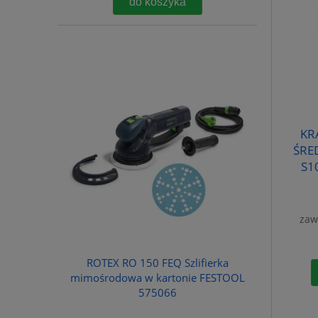
do koszyka
KR
ŚRE
S1
zaw
ROTEX RO 150 FEQ Szlifierka
mimośrodowa w kartonie FESTOOL
575066