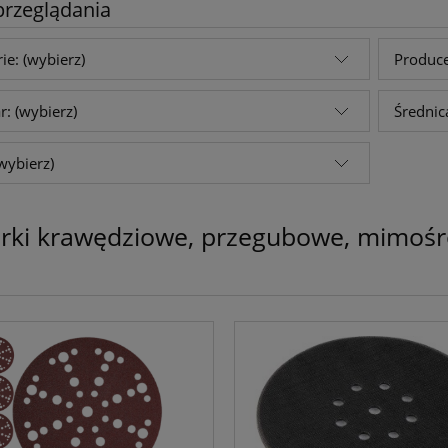
przeglądania
ie: (wybierz)
Produce
: (wybierz)
Średnic
wybierz)
ierki krawędziowe, przegubowe, mimoś