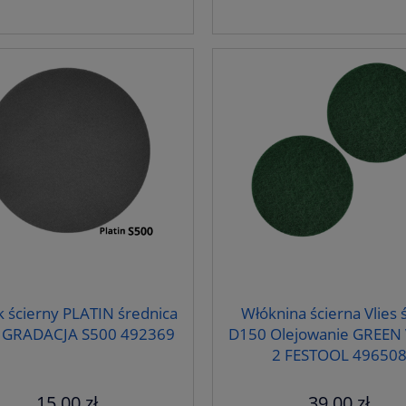
k ścierny PLATIN średnica
Włóknina ścierna Vlies 
 GRADACJA S500 492369
D150 Olejowanie GREEN V
2 FESTOOL 49650
15,00 zł
39,00 zł