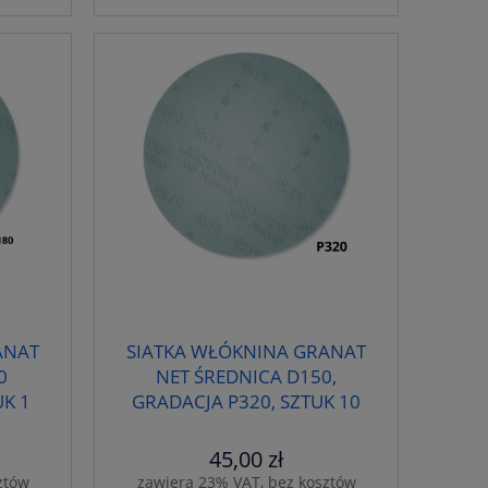
ANAT
SIATKA WŁÓKNINA GRANAT
0
NET ŚREDNICA D150,
UK 1
GRADACJA P320, SZTUK 10
FESTOOL 203310
45,00 zł
ztów
zawiera 23% VAT, bez kosztów