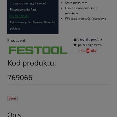
Stała niska rata
Tu kupisz na raty Festool
Okres finansowania 36
Finansowanie Plus
miesięcy
Jak to działa?
Większa płynność finansowa
Relizowane przez Siemens Financial
Services
zapytaj o produkt
Producent:
poleć znajomemu
Kod produktu:
769066
Opis