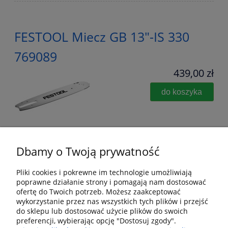
FESTOOL Miecz GB 13"-IS 330
769089
439,00 zł
do koszyka
Dbamy o Twoją prywatność
Pliki cookies i pokrewne im technologie umożliwiają
poprawne działanie strony i pomagają nam dostosować
Pomoc
ofertę do Twoich potrzeb. Możesz zaakceptować
wykorzystanie przez nas wszystkich tych plików i przejść
Dostawa i dostawa
do sklepu lub dostosować użycie plików do swoich
preferencji, wybierając opcję "Dostosuj zgody".