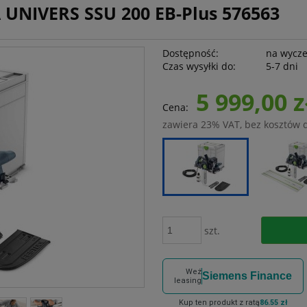
NIVERS SSU 200 EB-Plus 576563
Dostępność:
na wycz
Czas wysyłki do:
5-7 dni
5 999,00 z
Cena:
zawiera 23% VAT, bez kosztów 
szt.
Weź
Siemens Finance
leasing
Kup ten produkt z ratą
86.55 zł