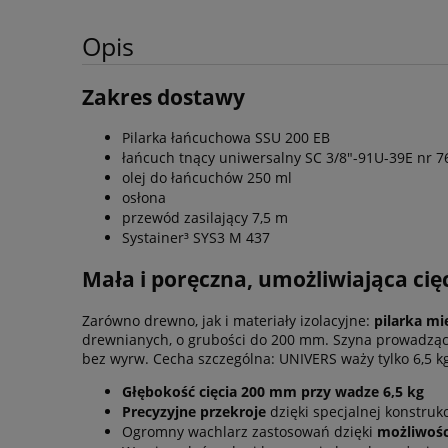
Opis
Zakres dostawy
Pilarka łańcuchowa SSU 200 EB
łańcuch tnący uniwersalny SC 3/8"-91U-39E nr 
olej do łańcuchów 250 ml
osłona
przewód zasilający 7,5 m
Systainer³ SYS3 M 437
Mała i poręczna, umożliwiająca ci
Zarówno drewno, jak i materiały izolacyjne:
pilarka m
drewnianych, o grubości do 200 mm. Szyna prowadząc
bez wyrw. Cecha szczególna: UNIVERS waży tylko 6,5 k
Głębokość cięcia 200 mm przy wadze 6,5 kg
Precyzyjne przekroje
dzięki specjalnej konstruk
Ogromny wachlarz zastosowań dzięki
możliwośc