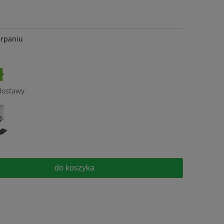
erpaniu
ł
dostawy
do koszyka