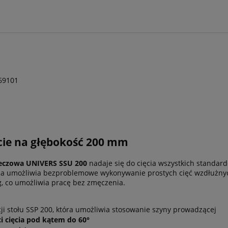
769101
ęcie na głębokość 200 mm
ieczowa UNIVERS SSU 200
nadaje się do cięcia wszystkich standa
a umożliwia bezproblemowe wykonywanie prostych cięć wzdłużnych
g, co umożliwia pracę bez zmęczenia.
cji stołu SSP 200, która umożliwia stosowanie szyny prowadzącej
i cięcia pod kątem do 60°