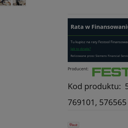
Rata w Finansowaniu
Tu kupisz na raty Festool Finansowa
Jak to działa?
Relizowane przez Siemens Financial Servi
Producent:
Kod produktu:
769101, 576565