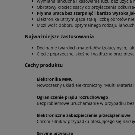
Wymiana łańcucha i kasowanie luzu bez użycia 
Obrotowy króciec ssący do przyłączenia odkurza
Płynna praca bez szarpnięć i bardzo wysoka jak
Elektronika utrzymująca stałą liczbę obrotów ni
Możliwość doboru optymalnego rodzaju łańcuch
Najważniejsze zastosowania
Docinanie twardych materiałów izolacyjnych, jak n
Cięcie poprzeczne, skośne i wzdłużne oraz przyc
Cechy produktu
Elektronika MMC
Nowoczesny układ elektroniczny "Multi Material
Ograniczenie prądu rozruchowego
Bezproblemowe uruchamianie w przypadku be
Elektroniczne zabezpieczenie przeciążeniowe
Chroni silnik w przypadku blokującego się narzę
Seryjne przyłącze