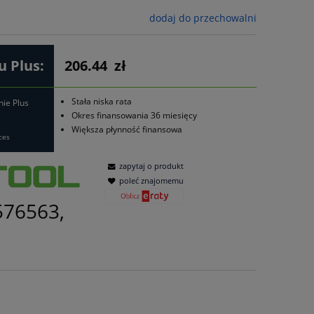
dodaj do przechowalni
 Plus:
206.44
zł
Stała niska rata
nie Plus
Okres finansowania 36 miesięcy
Większa płynność finansowa
ces
zapytaj o produkt
poleć znajomemu
576563,