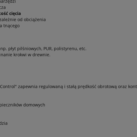
narzędzi
cza
ość cięcia
ezależnie od obciążenia
a tnącego
p. płyt pilśniowych, PUR, polistyrenu, etc.
inanie krokwi w drewnie.
 Control" zapewnia regulowaną i stałą prędkość obrotową oraz kon
zpieczników domowych
dzia