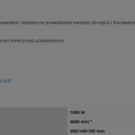
awodne i bezpieczne prowadzenie narzędzi do cięcia i frezowani
hroni silnik przed uszkodzeniem
U.pdf
1600 W
4600 min⁻¹
200/140/100 mm