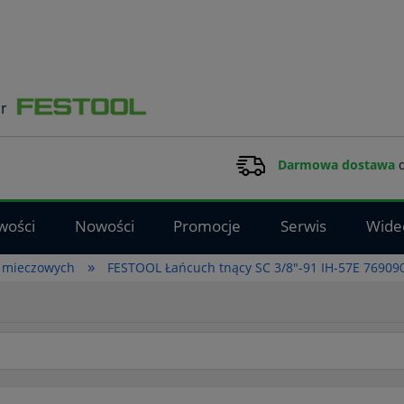
Darmowa dostawa
d
wości
Nowości
Promocje
Serwis
Wide
»
ek mieczowych
FESTOOL Łańcuch tnący SC 3/8"-91 IH-57E 76909