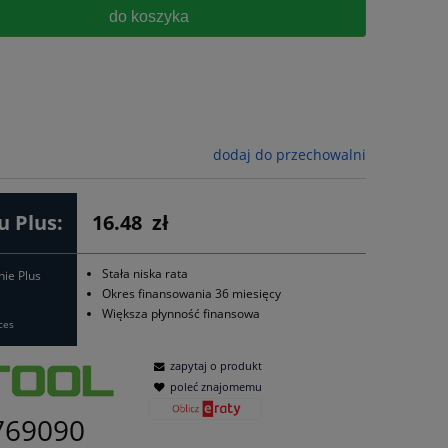
do koszyka
dodaj do przechowalni
 Plus:
16.48
zł
Stała niska rata
nie Plus
Okres finansowania 36 miesięcy
Większa płynność finansowa
ces
zapytaj o produkt
poleć znajomemu
769090