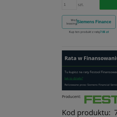
szt.
Weź
Siemens Finance
leasing
Kup ten produkt z ratą
7.05 zł
Rata w Finansowaniu
Tu kupisz na raty Festool Finansowa
Jak to działa?
Relizowane przez Siemens Financial Servi
Producent:
Kod produktu: