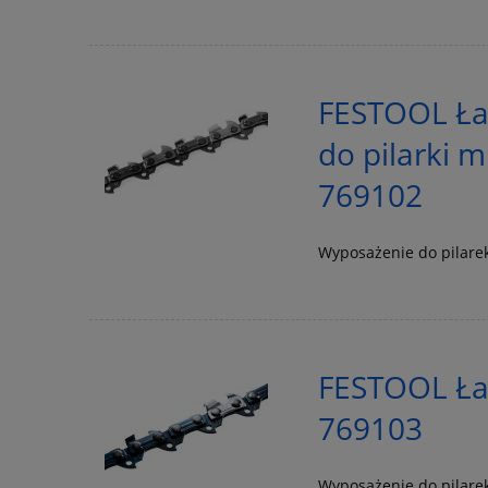
FESTOOL Łań
do pilarki 
769102
Wyposażenie do pilare
FESTOOL Łań
769103
Wyposażenie do pilare