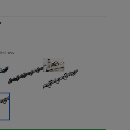
ść
dostawy