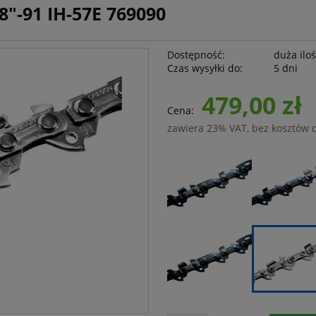
"-91 IH-57E 769090
Dostępność:
duża ilo
Czas wysyłki do:
5 dni
479,00 zł
Cena:
zawiera 23% VAT, bez kosztów 