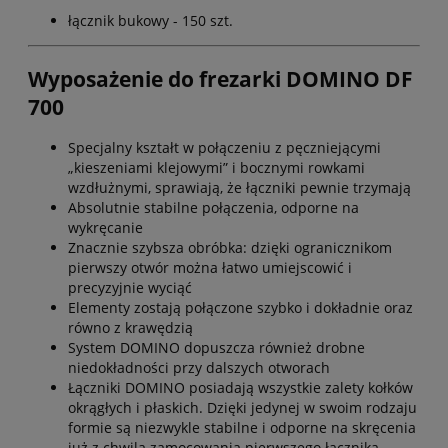
łącznik bukowy - 150 szt.
Wyposażenie do frezarki DOMINO DF
700
Specjalny kształt w połączeniu z pęczniejącymi
„kieszeniami klejowymi” i bocznymi rowkami
wzdłużnymi, sprawiają, że łączniki pewnie trzymają
Absolutnie stabilne połączenia, odporne na
wykręcanie
Znacznie szybsza obróbka: dzięki ogranicznikom
pierwszy otwór można łatwo umiejscowić i
precyzyjnie wyciąć
Elementy zostają połączone szybko i dokładnie oraz
równo z krawędzią
System DOMINO dopuszcza również drobne
niedokładności przy dalszych otworach
Łączniki DOMINO posiadają wszystkie zalety kołków
okrągłych i płaskich. Dzięki jedynej w swoim rodzaju
formie są niezwykle stabilne i odporne na skręcenia
już z chwilą zamocowania pierwszego łącznika