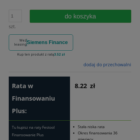
do koszyka
szt.
Weź
Siemens Finance
leasing
Kup ten produkt z ratą
3.52 zł
dodaj do przechowalni
Rata w
8.22
zł
Finansowaniu
Plus:
Stała niska rata
Tu kupisz na raty Festool
Okres finansowania 36
Finansowanie Plus
miesięcy