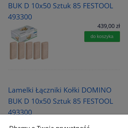
BUK D 10x50 Sztuk 85 FESTOOL
493300
439,00 zł
do koszyka
Lamelki Łączniki Kołki DOMINO
BUK D 10x50 Sztuk 85 FESTOOL
493300
85,00 zł