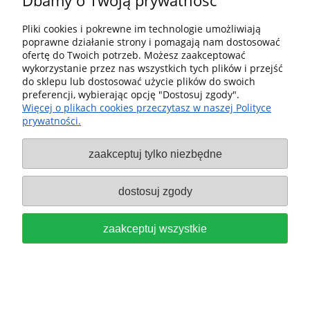
Dbamy o Twoją prywatność
do koszyka
Pliki cookies i pokrewne im technologie umożliwiają
poprawne działanie strony i pomagają nam dostosować
ofertę do Twoich potrzeb. Możesz zaakceptować
wykorzystanie przez nas wszystkich tych plików i przejść
do sklepu lub dostosować użycie plików do swoich
preferencji, wybierając opcję "Dostosuj zgody".
Więcej o plikach cookies przeczytasz w naszej Polityce
prywatności.
Łączniki DOMINO buk D 10X50,
zaakceptuj tylko niezbędne
sztuk 85, do frezarki DF 500 i DF
700 FESTOOL 494942
dostosuj zgody
89,00 zł
zaakceptuj wszystkie
do koszyka