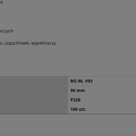
we
niczych
u, szpachlówki, wypełniaczy
RO 90, V93
90 mm
P220
100 szt.