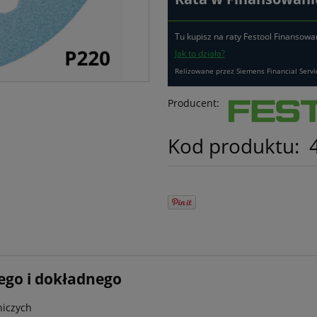
Tu kupisz na raty Festool Finansowa
Jak to działa?
Relizowane przez Siemens Financial Servi
Producent:
Kod produktu:
ego i dokładnego
niczych