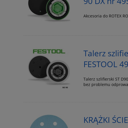
90 DX nr 4
Akcesoria do ROTEX RO
Talerz szlif
FESTOOL 4
Talerz szlifierski ST D
bez problemu odprowad
KRĄŻKI ŚCI