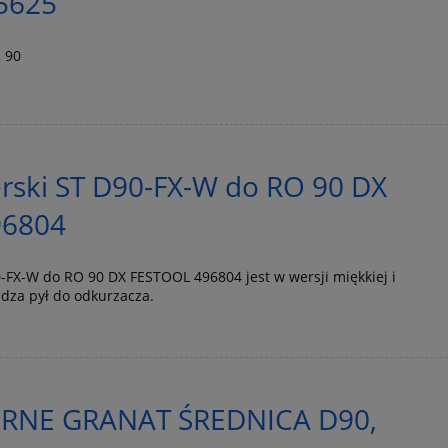
95625
 90
ierski ST D90-FX-W do RO 90 DX
96804
90-FX-W do RO 90 DX FESTOOL 496804 jest w wersji miękkiej i
za pył do odkurzacza.
ERNE GRANAT ŚREDNICA D90,