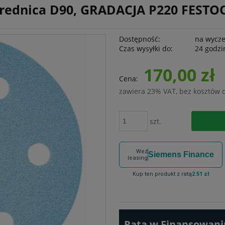
 średnica D90, GRADACJA P220 FESTO
Dostępność:
na wycz
Czas wysyłki do:
24 godzi
170,00 zł
Cena:
zawiera 23% VAT, bez kosztów 
szt.
Weź
Siemens Finance
leasing
Kup ten produkt z ratą
2.51 zł
Rata w Finansowaniu