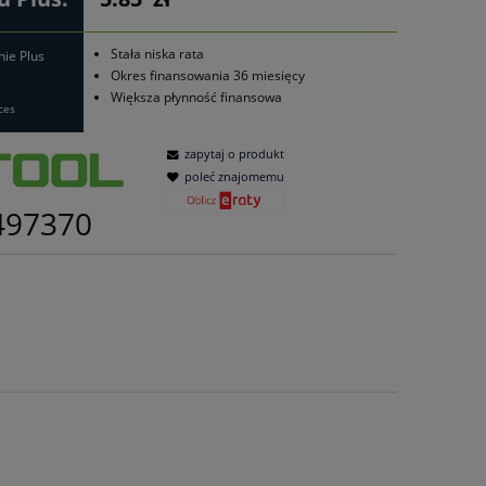
Stała niska rata
nie Plus
Okres finansowania 36 miesięcy
Większa płynność finansowa
ces
zapytaj o produkt
poleć znajomemu
497370