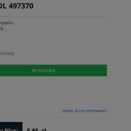
OL 497370
erpaniu
ny
dostawy
do koszyka
dodaj do przechowalni
 Plus:
5.85
zł