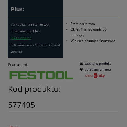
Plus:
Stała niska rata
Tu kupisz na raty Festool
Okres finansowania 36
Finansowanie Plus
miesięcy
Jak to działa?
Większa płynność finansowa
Relizowane przez Siemens Financial
Services
zapytaj o produkt
Producent:
poleć znajomemu
Kod produktu:
577495