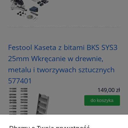
Festool Kaseta z bitami BKS SYS3
25mm Wkręcanie w drewnie,
metalu i tworzywach sztucznych
577401
149,00 zł
do koszyka