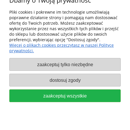
Dbamy o Twoją prywatność
Pliki cookies i pokrewne im technologie umożliwiają
poprawne działanie strony i pomagają nam dostosować
ofertę do Twoich potrzeb. Możesz zaakceptować
FESTOOL KASETA Z WIERTŁAMI
wykorzystanie przez nas wszystkich tych plików i przejść
do sklepu lub dostosować użycie plików do swoich
BKS D3-10 DO METALI I
preferencji, wybierając opcję "Dostosuj zgody".
Więcej o plikach cookies przeczytasz w naszej Polityce
TWORZYW SZTUCZNYCH 577402
prywatności.
369,00 zł
zaakceptuj tylko niezbędne
do koszyka
dostosuj zgody
zaakceptuj wszystkie
Festool Wiertło do metalu D5 HSS