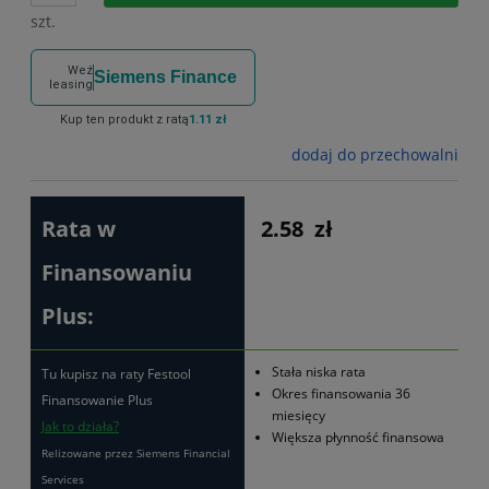
szt.
Weź
Siemens Finance
leasing
Kup ten produkt z ratą
1.11 zł
dodaj do przechowalni
Rata w
2.58
zł
Finansowaniu
Plus:
Stała niska rata
Tu kupisz na raty Festool
Okres finansowania 36
Finansowanie Plus
miesięcy
Jak to działa?
Większa płynność finansowa
Relizowane przez Siemens Financial
Services