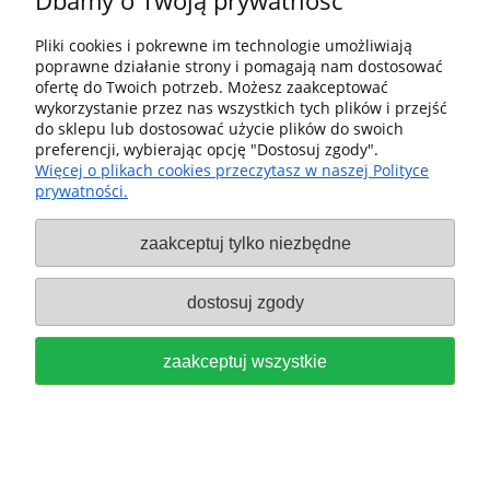
Dbamy o Twoją prywatność
DX FEQ-Plus mimośrodowa
Pliki cookies i pokrewne im technologie umożliwiają
576259
poprawne działanie strony i pomagają nam dostosować
2 959,00 zł
ofertę do Twoich potrzeb. Możesz zaakceptować
wykorzystanie przez nas wszystkich tych plików i przejść
do sklepu lub dostosować użycie plików do swoich
do koszyka
preferencji, wybierając opcję "Dostosuj zgody".
Więcej o plikach cookies przeczytasz w naszej Polityce
prywatności.
zaakceptuj tylko niezbędne
dostosuj zgody
Talerz szlifierski ST D90-FX-W do
zaakceptuj wszystkie
RO 90 DX FESTOOL 496804
149,00 zł
do koszyka