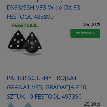
DX93/SSH V93-W do DX 93
FESTOOL 488899
89,00 zł
do koszyka
PAPIER ŚCIERNY TRÓJKĄT
GRANAT V93, GRADACJA P40,
SZTUK 10 FESTOOL 497390
25,00 zł