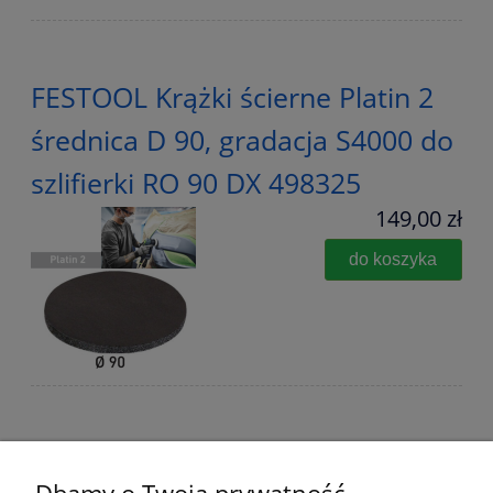
FESTOOL Krążki ścierne Platin 2
średnica D 90, gradacja S4000 do
szlifierki RO 90 DX 498325
149,00 zł
do koszyka
Festool Szlifierka ROTEX RO 90