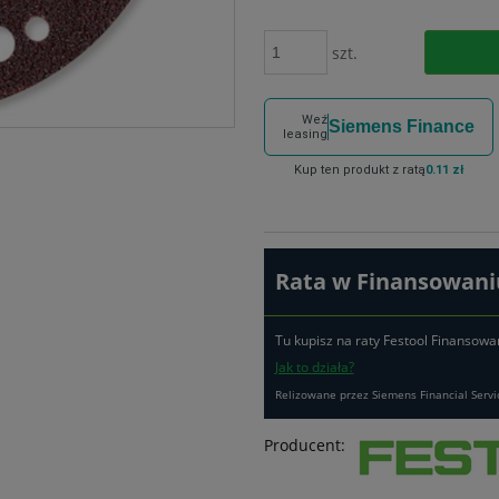
szt.
Weź
Siemens Finance
leasing
Kup ten produkt z ratą
0.11 zł
Rata w Finansowaniu
Tu kupisz na raty Festool Finansowa
Jak to działa?
Relizowane przez Siemens Financial Servi
Producent: