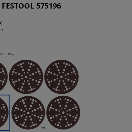
 FESTOOL 575196
ść
ny
dostawy