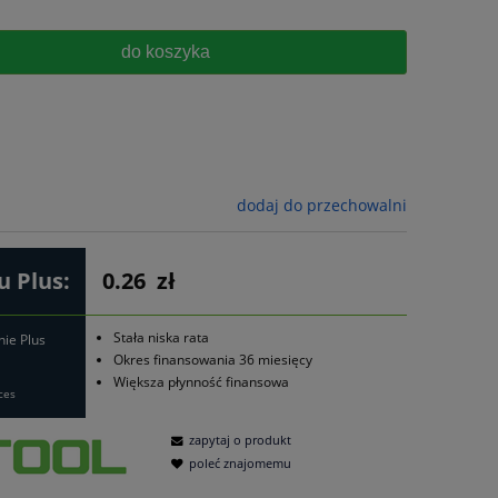
do koszyka
dodaj do przechowalni
 Plus:
0.26
zł
Stała niska rata
nie Plus
Okres finansowania 36 miesięcy
Większa płynność finansowa
ces
zapytaj o produkt
poleć znajomemu