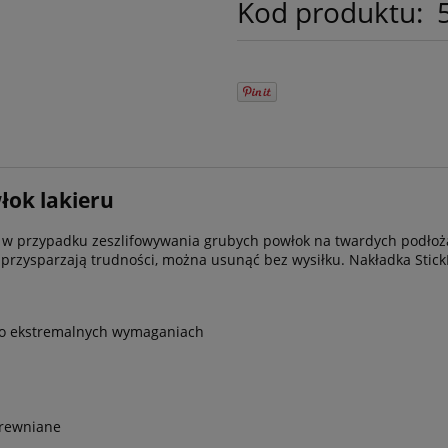
Kod produktu:
łok lakieru
m w przypadku zeszlifowywania grubych powłok na twardych podłoża
e przysparzają trudności, można usunąć bez wysiłku. Nakładka Sti
 o ekstremalnych wymaganiach
drewniane