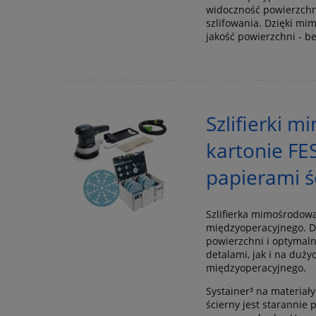
widoczność powierzchn
szlifowania. Dzięki m
jakość powierzchni - b
Szlifierki 
kartonie FE
papierami ś
Szlifierka mimośrodowa
międzyoperacyjnego. D
powierzchni i optymaln
detalami, jak i na duż
międzyoperacyjnego.
Systainer³ na materiał
ścierny jest starannie