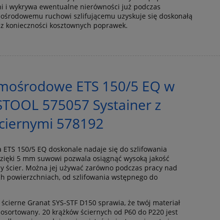
i i wykrywa ewentualne nierówności już podczas
imośrodowemu ruchowi szlifującemu uzyskuje się doskonałą
ez konieczności kosztownych poprawek.
mimośrodowe ETS 150/5 EQ w
STOOL 575057 Systainer z
ciernymi 578192
 ETS 150/5 EQ doskonale nadaje się do szlifowania
zięki 5 mm suwowi pozwala osiągnąć wysoką jakość
y ścier. Można jej używać zarówno podczas pracy nad
ych powierzchniach, od szlifowania wstępnego do
y ścierne Granat SYS-STF D150 sprawia, że twój materiał
 posortowany. 20 krążków ściernych od P60 do P220 jest