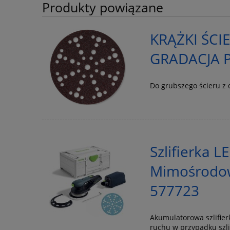
Produkty powiązane
KRĄŻKI ŚCI
GRADACJA P
Do grubszego ścieru z 
Szlifierka L
Mimośrodo
577723
Akumulatorowa szlifi
ruchu w przypadku szl