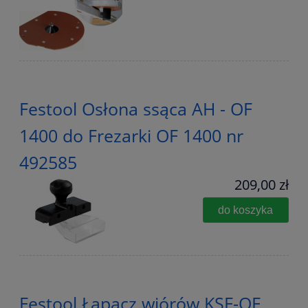
Festool Osłona ssąca AH - OF
1400 do Frezarki OF 1400 nr
492585
209,00 zł
do koszyka
Festool Łapacz wiórów KSF-OF