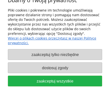
Dbamy o Twoją prywatność
Festool Frezarka
Pliki cookies i pokrewne im technologie umożliwiają
górnowrzecionowa OF 1010
poprawne działanie strony i pomagają nam dostosować
ofertę do Twoich potrzeb. Możesz zaakceptować
REBQ-Plus 578005
wykorzystanie przez nas wszystkich tych plików i przejść
do sklepu lub dostosować użycie plików do swoich
2 989,00 zł
preferencji, wybierając opcję "Dostosuj zgody".
Więcej o plikach cookies przeczytasz w naszej Polityce
do koszyka
prywatności.
zaakceptuj tylko niezbędne
dostosuj zgody
Festool Szczotki węglowe do
Frezarki OF 2200 722092
zaakceptuj wszystkie
139,00 zł
do koszyka