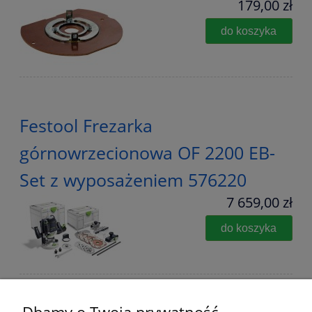
179,00 zł
do koszyka
Festool Frezarka
górnowrzecionowa OF 2200 EB-
Set z wyposażeniem 576220
7 659,00 zł
do koszyka