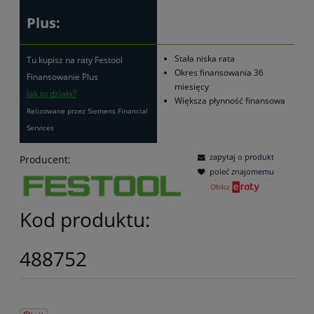
Plus:
Stała niska rata
Tu kupisz na raty Festool
Okres finansowania 36
Finansowanie Plus
miesięcy
Jak to działa?
Większa płynność finansowa
Relizowane przez Siemens Financial
Services
zapytaj o produkt
Producent:
poleć znajomemu
Kod produktu:
488752