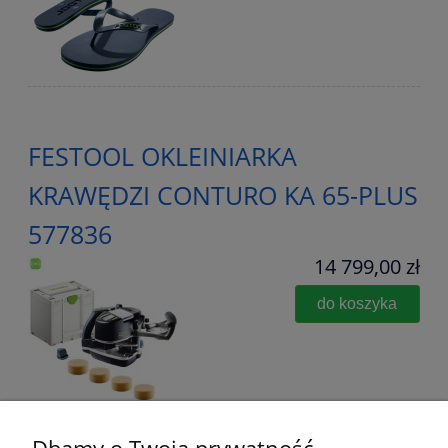
FESTOOL OKLEINIARKA
KRAWĘDZI CONTURO KA 65-PLUS
577836
14 799,00 zł
do koszyka