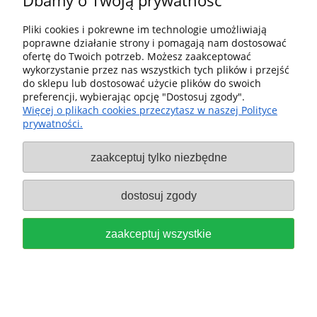
Dbamy o Twoją prywatność
FESTOOL Odkurzacz CTL 26 EI
Pliki cookies i pokrewne im technologie umożliwiają
poprawne działanie strony i pomagają nam dostosować
mobilny CLEANTEC 577898
ofertę do Twoich potrzeb. Możesz zaakceptować
wykorzystanie przez nas wszystkich tych plików i przejść
3 359,00 zł
do sklepu lub dostosować użycie plików do swoich
preferencji, wybierając opcję "Dostosuj zgody".
do koszyka
Więcej o plikach cookies przeczytasz w naszej Polityce
prywatności.
zaakceptuj tylko niezbędne
dostosuj zgody
FESTOOL OKLEINIARKA DO
zaakceptuj wszystkie
KRAWĘDZI CONTURO KA 65-SET
577840
16 799,00 zł