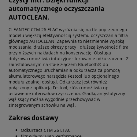
Czysty filtr. Dzięki funkcji
automatycznego oczyszczania
AUTOCLEAN.
CLEANTEC CTM 26 EI AC wyróżnia się na tle poprzedniego
modelu większą efektywnością systemu oczyszczania filtra
głównego AUTOCLEAN. Zapewnia to niezmiennie wysoką
moc ssania, dłuższe okresy pracy i dłuższą żywotność filtra
przy niższych nakładach na konserwację. Obsługa
dotykowa umożliwia intuicyjne sterowanie odkurzaczem. Z
zainstalowanym na stałe złączem Bluetooth® do
automatycznego uruchamiania odkurzacza za pomocą
akumulatorowego narzędzia Festool lub opcjonalnego
modułu zdalnej obsługi. Odkurzacz jest również
połączony z aplikacją Festool, która umożliwia np.
ustawienie interwałów czyszczenia. Gładki, antystatyczny
wąż ssący można wygodnie przechowywać w
zintegrowanym schowku na wąż.
Zakres dostawy
Odkurzacz CTM 26 EI AC
filtr główny High Performance