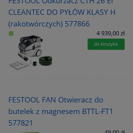
FESTOOL Odkurzacz CTH 26 EI
CLEANTEC DO PYŁÓW KLASY H
(rakotwórczych) 577866
4 939,00 zł
do koszyka
FESTOOL FAN Otwieracz do
butelek z magnesem BTTL-FT1
577821
49,00 zł