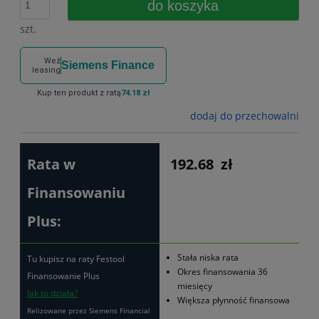
do koszyka
szt.
Weź
Siemens Finance
leasing
Kup ten produkt z ratą
74.18 zł
dodaj do przechowalni
Rata w
192.68
zł
Finansowaniu
Plus:
Stała niska rata
Tu kupisz na raty Festool
Okres finansowania 36
Finansowanie Plus
miesięcy
Jak to działa?
Większa płynność finansowa
Relizowane przez Siemens Financial