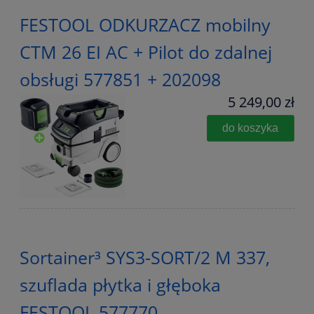
FESTOOL ODKURZACZ mobilny
CTM 26 EI AC + Pilot do zdalnej
obsługi 577851 + 202098
5 249,00 zł
do koszyka
Sortainer³ SYS3-SORT/2 M 337,
szuflada płytka i głęboka
FESTOOL 577770