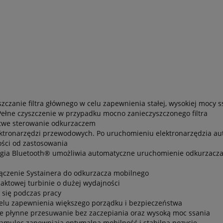
czanie filtra głównego w celu zapewnienia stałej, wysokiej mocy s
. Pełne czyszczenie w przypadku mocno zanieczyszczonego filtra
łatwe sterowanie odkurzaczem
ktronarzędzi przewodowych. Po uruchomieniu elektronarzędzia au
ości od zastosowania
ologia Bluetooth® umożliwia automatyczne uruchomienie odkurzac
łączenie Systainera do odkurzacza mobilnego
aktowej turbinie o dużej wydajności
 się podczas pracy
elu zapewnienia większego porządku i bezpieczeństwa
je płynne przesuwanie bez zaczepiania oraz wysoką moc ssania
 hamulec zapewniają optymalną mobilność i stabilną pozycję