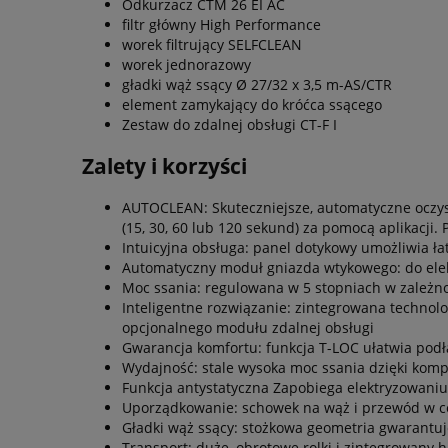
Odkurzacz CTM 26 EI AC
filtr główny High Performance
worek filtrujący SELFCLEAN
worek jednorazowy
gładki wąż ssący Ø 27/32 x 3,5 m-AS/CTR
element zamykający do króćca ssącego
Zestaw do zdalnej obsługi CT-F I
Zalety i korzyści
AUTOCLEAN: Skuteczniejsze, automatyczne oczysz
(15, 30, 60 lub 120 sekund) za pomocą aplikacji
Intuicyjna obsługa: panel dotykowy umożliwia 
Automatyczny moduł gniazda wtykowego: do ele
Moc ssania: regulowana w 5 stopniach w zależn
Inteligentne rozwiązanie: zintegrowana techn
opcjonalnego modułu zdalnej obsługi
Gwarancja komfortu: funkcja T-LOC ułatwia pod
Wydajność: stale wysoka moc ssania dzięki komp
Funkcja antystatyczna Zapobiega elektryzowaniu
Uporządkowanie: schowek na wąż i przewód w c
Gładki wąż ssący: stożkowa geometria gwarantu
Transport: duże, obrotowe rolki i zintegrowany