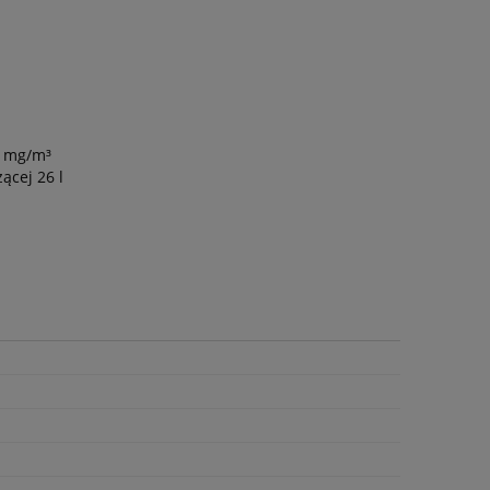
1 mg/m³
ącej 26 l