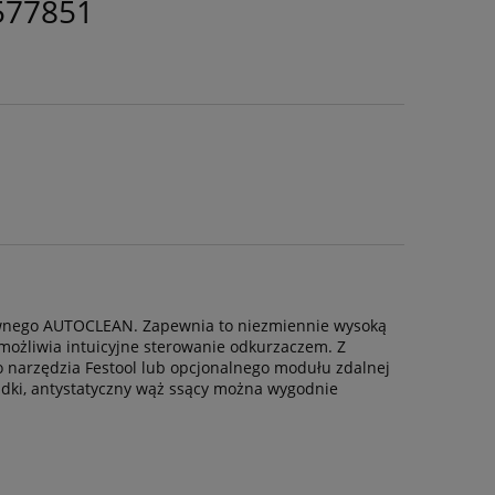
577851
łównego AUTOCLEAN. Zapewnia to niezmiennie wysoką
umożliwia intuicyjne sterowanie odkurzaczem. Z
narzędzia Festool lub opcjonalnego modułu zdalnej
ładki, antystatyczny wąż ssący można wygodnie