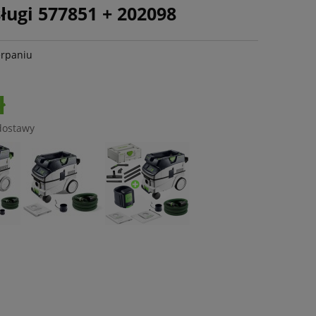
ługi 577851 + 202098
erpaniu
ł
dostawy