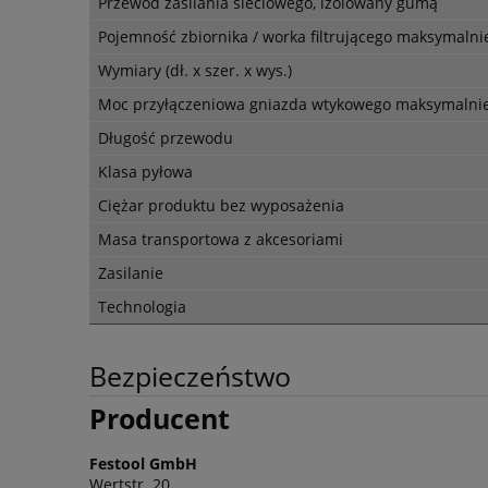
Przewód zasilania sieciowego, izolowany gumą
Pojemność zbiornika / worka filtrującego maksymalni
Wymiary (dł. x szer. x wys.)
Moc przyłączeniowa gniazda wtykowego maksymalni
Długość przewodu
Klasa pyłowa
Ciężar produktu bez wyposażenia
Masa transportowa z akcesoriami
Zasilanie
Technologia
Bezpieczeństwo
Producent
Festool GmbH
Wertstr. 20