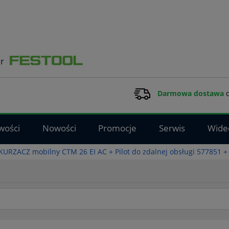
Darmowa dostawa
d
wości
Nowości
Promocje
Serwis
Wide
RZACZ mobilny CTM 26 EI AC + Pilot do zdalnej obsługi 577851 +