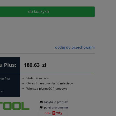
do koszyka
dodaj do przechowalni
 Plus:
180.63
zł
Stała niska rata
nie Plus
Okres finansowania 36 miesięcy
Większa płynność finansowa
ces
zapytaj o produkt
poleć znajomemu