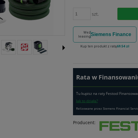
szt.
Weź
Siemens Finance
leasing
Kup ten produkt z ratą
69.54 zł
Rata w Finansowaniu
Tu kupisz na raty Festool Finansowa
Jak to działa?
Relizowane przez Siemens Financial Servi
Producent: