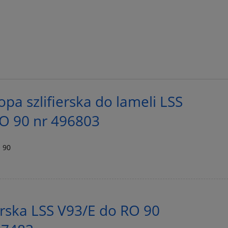
pa szlifierska do lameli LSS
O 90 nr 496803
 90
ierska LSS V93/E do RO 90