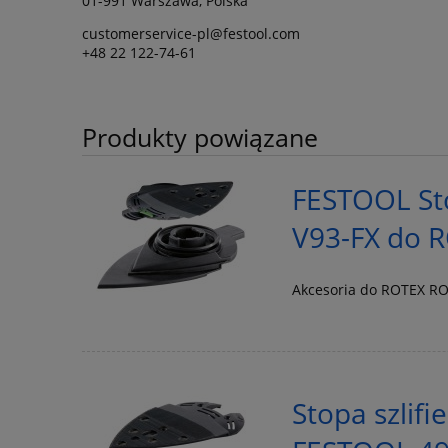
01-991 Warszawa, Polska
customerservice-pl@festool.com
+48 22 122-74-61
Produkty powiązane
FESTOOL Sto
V93-FX do R
Akcesoria do ROTEX RO
Stopa szlif