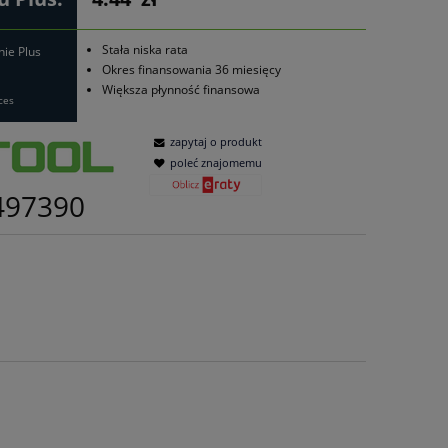
Stała niska rata
nie Plus
Okres finansowania 36 miesięcy
Większa płynność finansowa
ces
zapytaj o produkt
poleć znajomemu
497390