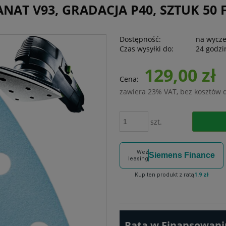
NAT V93, GRADACJA P40, SZTUK 50 
Dostępność:
na wycz
Czas wysyłki do:
24 godzi
129,00 zł
Cena:
zawiera 23% VAT, bez kosztów 
szt.
Weź
Siemens Finance
leasing
Kup ten produkt z ratą
1.9 zł
Rata w Finansowaniu