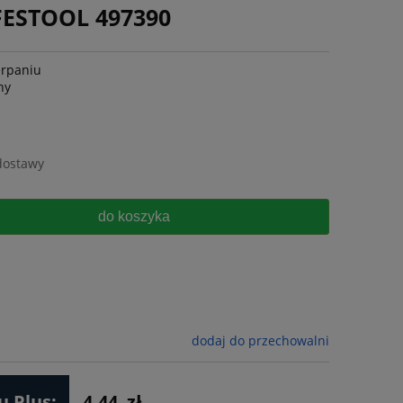
FESTOOL 497390
erpaniu
ny
dostawy
do koszyka
dodaj do przechowalni
 Plus:
4.44
zł