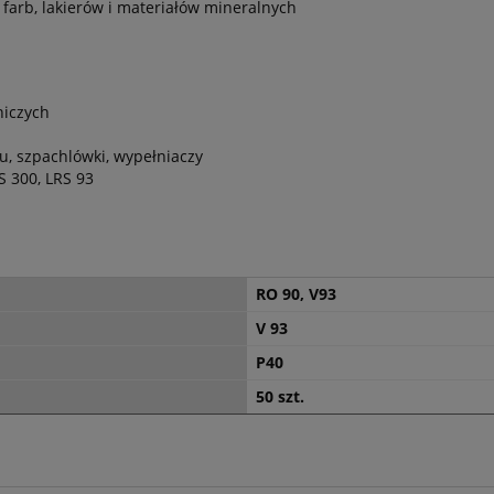
 farb, lakierów i materiałów mineralnych
niczych
u, szpachlówki, wypełniaczy
S 300, LRS 93
RO 90, V93
V 93
P40
50 szt.