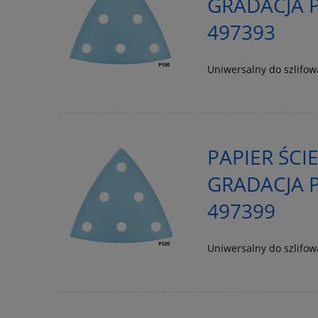
GRADACJA P
497393
Uniwersalny do szlifo
PAPIER ŚCI
GRADACJA P
497399
Uniwersalny do szlifo