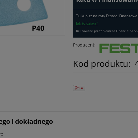
Tu kupisz na raty Festool Finansowa
Jak to działa?
Relizowane przez Siemens Financial Servi
Producent:
Kod produktu:
ego i dokładnego
we