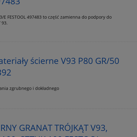
97483
V93/E FESTOOL 497483 to część zamienna do podpory do
 93.
eriały ścierne V93 P80 GR/50
392
wania zgrubnego i dokładnego
ERNY GRANAT TRÓJKĄT V93,