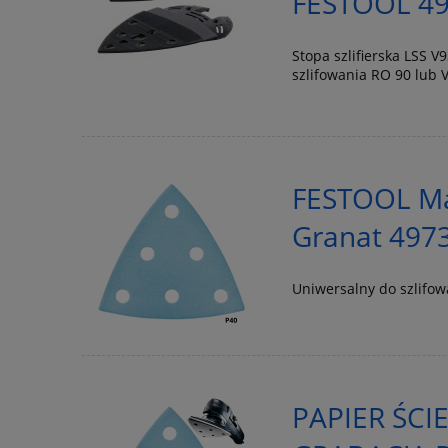
FESTOOL 4
Stopa szlifierska LSS 
szlifowania RO 90 lub V
FESTOOL Mat
Granat 497
Uniwersalny do szlifo
PAPIER ŚCI