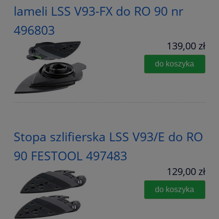
lameli LSS V93-FX do RO 90 nr
496803
139,00 zł
do koszyka
Stopa szlifierska LSS V93/E do RO
90 FESTOOL 497483
129,00 zł
do koszyka