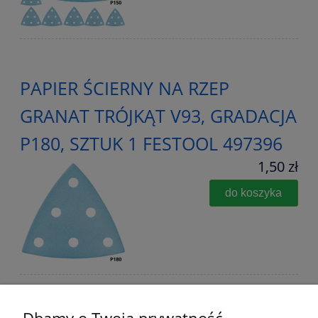
PAPIER ŚCIERNY NA RZEP
GRANAT TRÓJKĄT V93, GRADACJA
P180, SZTUK 1 FESTOOL 497396
1,50 zł
do koszyka