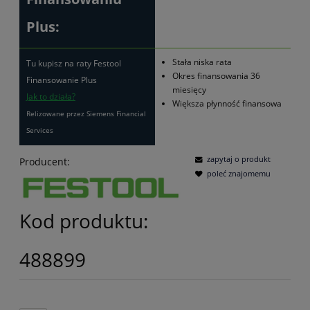
Plus:
Stała niska rata
Tu kupisz na raty Festool
Okres finansowania 36
Finansowanie Plus
miesięcy
Jak to działa?
Większa płynność finansowa
Relizowane przez Siemens Financial
Services
zapytaj o produkt
Producent:
poleć znajomemu
Kod produktu:
488899