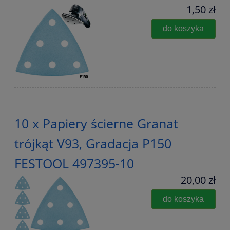
1,50 zł
do koszyka
10 x Papiery ścierne Granat
trójkąt V93, Gradacja P150
FESTOOL 497395-10
20,00 zł
do koszyka