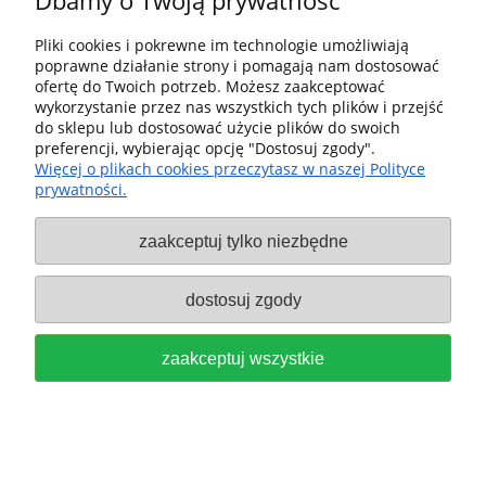
Dbamy o Twoją prywatność
PAPIER ŚCIERNY NA RZEP
GRANAT TRÓJKĄT V93, GRADACJA
Pliki cookies i pokrewne im technologie umożliwiają
poprawne działanie strony i pomagają nam dostosować
P180, SZTUK 10 FESTOOL 497396
ofertę do Twoich potrzeb. Możesz zaakceptować
wykorzystanie przez nas wszystkich tych plików i przejść
15,00 zł
do sklepu lub dostosować użycie plików do swoich
preferencji, wybierając opcję "Dostosuj zgody".
Więcej o plikach cookies przeczytasz w naszej Polityce
do koszyka
prywatności.
zaakceptuj tylko niezbędne
dostosuj zgody
zaakceptuj wszystkie
PAPIER ŚCIERNY GRANAT
TRÓJKĄT V93, GRADACJA P220,
SZTUK 10 FESTOOL 497397