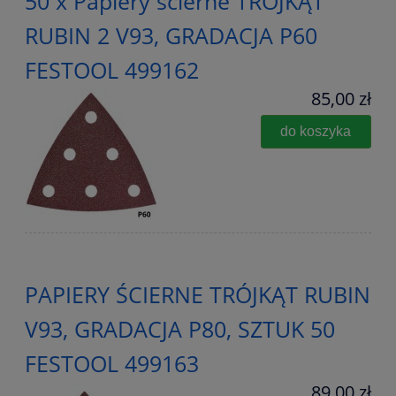
50 x Papiery ścierne TRÓJKĄT
RUBIN 2 V93, GRADACJA P60
FESTOOL 499162
85,00 zł
do koszyka
PAPIERY ŚCIERNE TRÓJKĄT RUBIN
V93, GRADACJA P80, SZTUK 50
FESTOOL 499163
89,00 zł